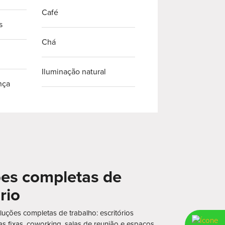
Café
s
Chá
Iluminação natural
nça
es completas de
rio
uções completas de trabalho: escritórios
as fixas, coworking, salas de reunião e espaços