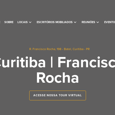
expand_more
expand_more
expand_more
E
SOBRE
LOCAIS
ESCRITÓRIOS MOBILIADOS
REUNIÕES
EVENTO
R. Francisco Rocha, 198 - Batel, Curitiba - PR
uritiba | Francis
Rocha
ACESSE NOSSA TOUR VIRTUAL