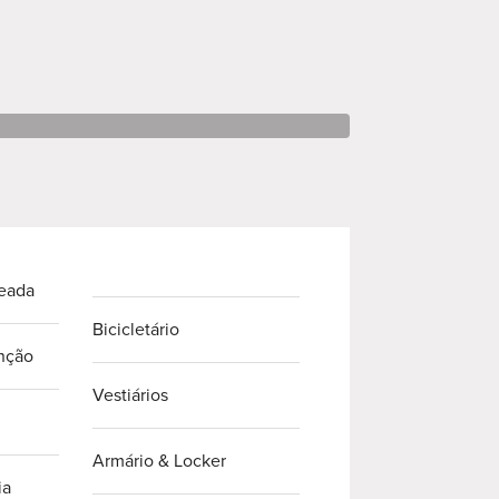
beada
Bicicletário
nção
Vestiários
Armário & Locker
ia