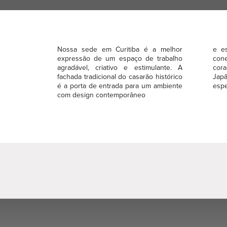
Nossa sede em Curitiba é a melhor
e e
expressão de um espaço de trabalho
cone
agradável, criativo e estimulante. A
cor
fachada tradicional do casarão histórico
Jap
é a porta de entrada para um ambiente
espe
com design contemporâneo