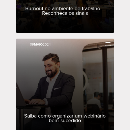
Burnout no ambiente de trabalho –
Reconheça os sinais
09
09
MAIO
MAIO
2024
2024
Saiba como organizar um webinário
bem sucedido