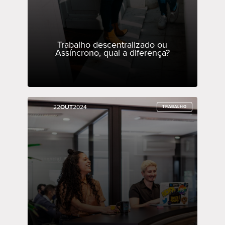
Trabalho descentralizado ou
Assíncrono, qual a diferença?
22
22
OUT
OUT
2024
2024
TRABALHO
TRABALHO