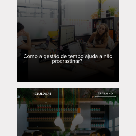
Como a gestão de tempo ajuda a não
procrastinar?
17
17
JUL
JUL
2024
2024
TRABALHO
TRABALHO