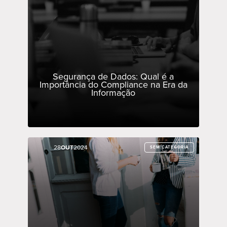
Segurança de Dados: Qual é a
Importância do Compliance na Era da
Informação
28
28
OUT
OUT
2024
2024
SEM CATEGORIA
SEM CATEGORIA