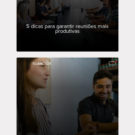
5 dicas para garantir reuniões mais
produtivas
10
10
JAN
JAN
2024
2024