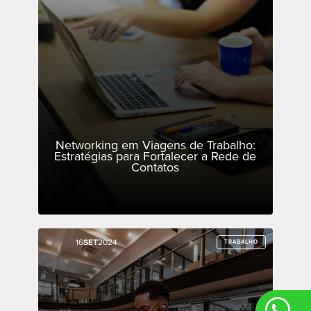
Networking em Viagens de Trabalho:
Estratégias para Fortalecer a Rede de
Contatos
16
16
SET
SET
2024
2024
TRABALHO
TRABALHO