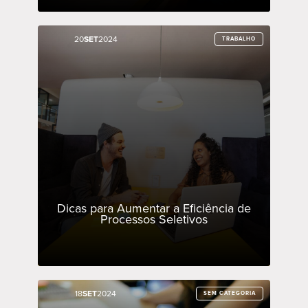
20
20
SET
SET
2024
2024
TRABALHO
TRABALHO
Dicas para Aumentar a Eficiência de
Processos Seletivos
18
18
SET
SET
2024
2024
SEM CATEGORIA
SEM CATEGORIA