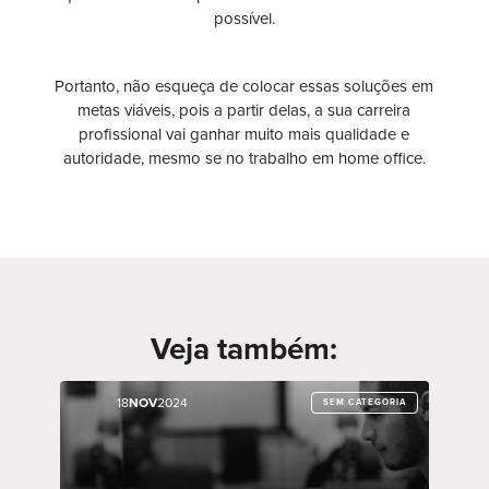
possível.
Portanto, não esqueça de colocar essas soluções em
metas viáveis, pois a partir delas, a sua carreira
profissional vai ganhar muito mais qualidade e
autoridade, mesmo se no trabalho em home office.
Veja também:
18
18
NOV
NOV
2024
2024
SEM CATEGORIA
SEM CATEGORIA