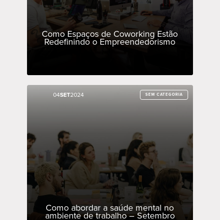
Como Espaços de Coworking Estão
Redefinindo o Empreendedorismo
04
04
SET
SET
2024
2024
SEM CATEGORIA
SEM CATEGORIA
Como abordar a saúde mental no
ambiente de trabalho – Setembro