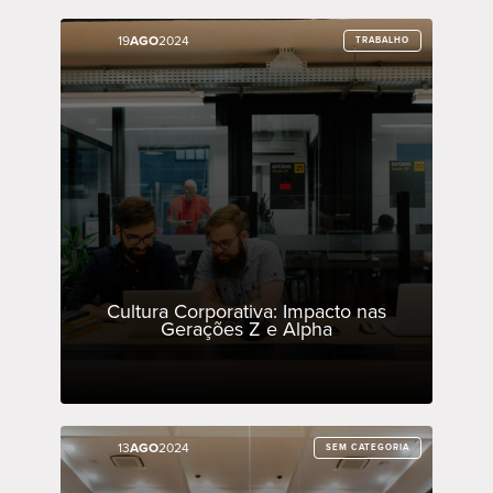
19
19
AGO
AGO
2024
2024
TRABALHO
TRABALHO
Cultura Corporativa: Impacto nas
Gerações Z e Alpha
13
13
AGO
AGO
2024
2024
SEM CATEGORIA
SEM CATEGORIA