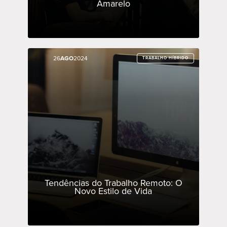
Amarelo
26
26
AGO
AGO
2024
2024
TRABALHO HÍBRIDO
TRABALHO HÍBRIDO
Tendências do Trabalho Remoto: O
Novo Estilo de Vida