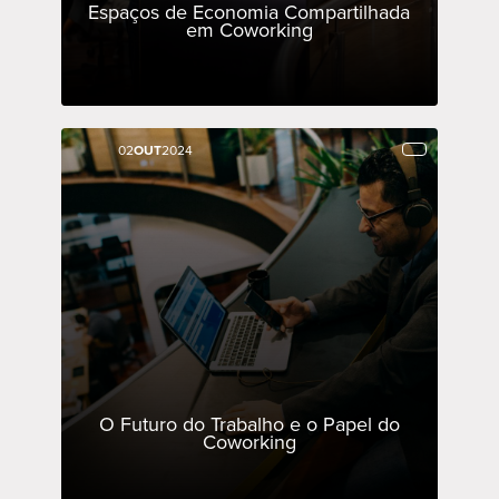
Espaços de Economia Compartilhada
em Coworking
02
02
OUT
OUT
2024
2024
O Futuro do Trabalho e o Papel do
Coworking