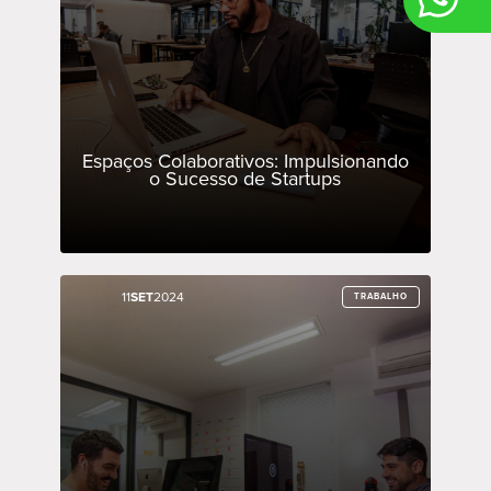
Espaços Colaborativos: Impulsionando
o Sucesso de Startups
11
11
SET
SET
2024
2024
TRABALHO
TRABALHO