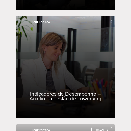
12
12
ABR
ABR
2024
2024
Indicadores de Desempenho –
Auxílio na gestão de coworking
12
12
ABR
ABR
2024
2024
TRABALHO
TRABALHO