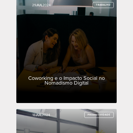
29
29
JUL
JUL
2024
2024
TRABALHO
TRABALHO
Coworking e o Impacto Social no
Nomadismo Digital
18
18
JUL
JUL
2024
2024
PRODUTIVIDADE
PRODUTIVIDADE