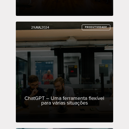
29
29
JUL
JUL
2024
2024
PRODUTIVIDADE
PRODUTIVIDADE
ChatGPT – Uma ferramenta flexível
para várias situações