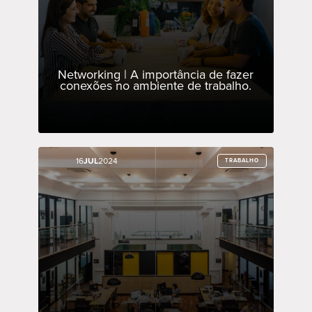
Networking | A importância de fazer
conexões no ambiente de trabalho.
16
16
JUL
JUL
2024
2024
TRABALHO
TRABALHO