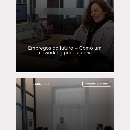
Empregos do futuro – Como um
coworking pode ajudar
12
12
ABR
ABR
2024
2024
PRODUTIVIDADE
PRODUTIVIDADE