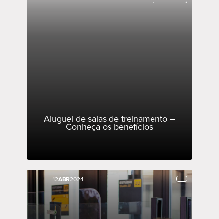
Aluguel de salas de treinamento –
Conheça os benefícios
12
12
ABR
ABR
2024
2024