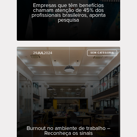
Empresas que têm benefícios
chamam atenção de 45% dos
profissionais brasileiros, aponta
pesquisa
29
29
JUL
JUL
2024
2024
SEM CATEGORIA
SEM CATEGORIA
Burnout no ambiente de trabalho –
Reconheça os sinais