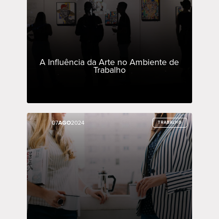
A Influência da Arte no Ambiente de
Trabalho
07
07
AGO
AGO
2024
2024
TRABALHO
TRABALHO