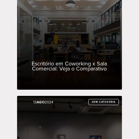
Escritório em Coworking x Sala
Comercial: Veja o Comparativo
13
13
AGO
AGO
2024
2024
SEM CATEGORIA
SEM CATEGORIA