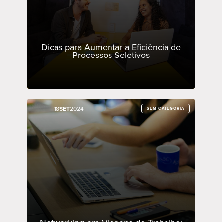
Dicas para Aumentar a Eficiência de
Processos Seletivos
18
18
SET
SET
2024
2024
SEM CATEGORIA
SEM CATEGORIA