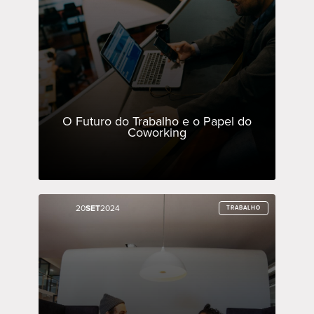
O Futuro do Trabalho e o Papel do
Coworking
20
20
SET
SET
2024
2024
TRABALHO
TRABALHO