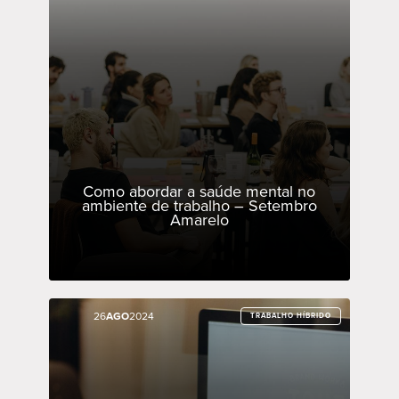
Como abordar a saúde mental no
ambiente de trabalho – Setembro
Amarelo
26
26
AGO
AGO
2024
2024
TRABALHO HÍBRIDO
TRABALHO HÍBRIDO