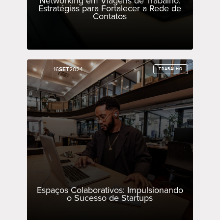
Networking em Viagens de Trabalho:
Estratégias para Fortalecer a Rede de
Contatos
16
16
SET
SET
2024
2024
TRABALHO
TRABALHO
Espaços Colaborativos: Impulsionando
o Sucesso de Startups