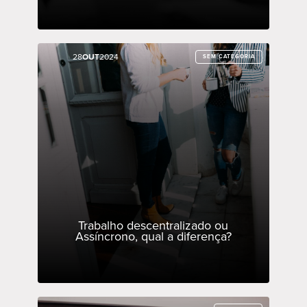
28
28
OUT
OUT
2024
2024
SEM CATEGORIA
SEM CATEGORIA
Trabalho descentralizado ou
Assíncrono, qual a diferença?