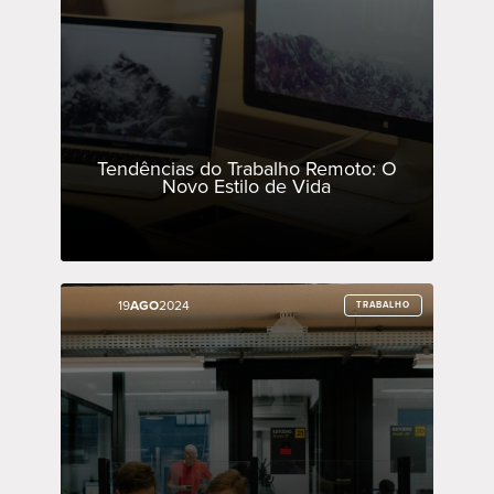
Tendências do Trabalho Remoto: O
Novo Estilo de Vida
19
19
AGO
AGO
2024
2024
TRABALHO
TRABALHO