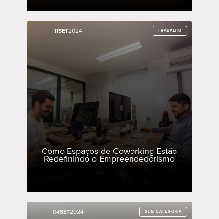
11
11
SET
SET
2024
2024
TRABALHO
TRABALHO
Como Espaços de Coworking Estão
Redefinindo o Empreendedorismo
04
04
SET
SET
2024
2024
SEM CATEGORIA
SEM CATEGORIA