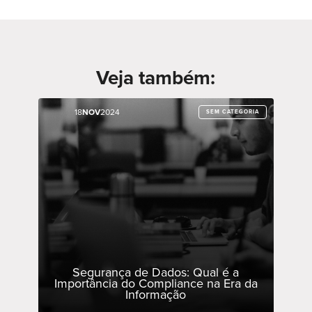
Veja também:
18
18
NOV
NOV
2024
2024
SEM CATEGORIA
SEM CATEGORIA
Segurança de Dados: Qual é a
Importância do Compliance na Era da
Informação