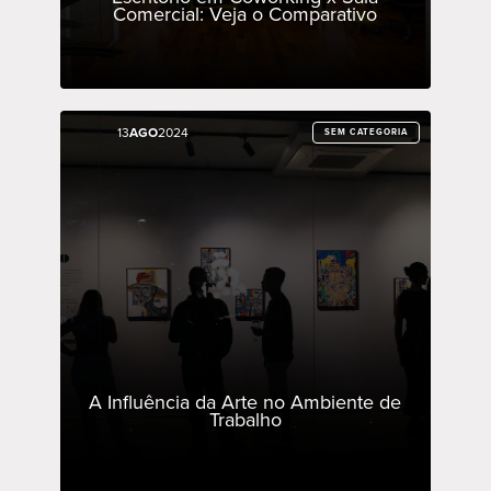
Comercial: Veja o Comparativo
13
13
AGO
AGO
2024
2024
SEM CATEGORIA
SEM CATEGORIA
A Influência da Arte no Ambiente de
Trabalho