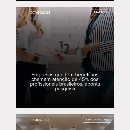
07
07
AGO
AGO
2024
2024
TRABALHO
TRABALHO
Empresas que têm benefícios
chamam atenção de 45% dos
profissionais brasileiros, aponta
pesquisa
29
29
JUL
JUL
2024
2024
SEM CATEGORIA
SEM CATEGORIA