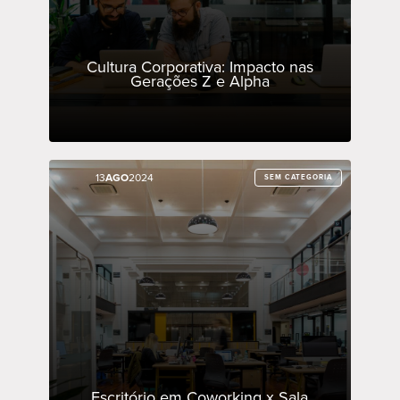
Cultura Corporativa: Impacto nas
Gerações Z e Alpha
13
13
AGO
AGO
2024
2024
SEM CATEGORIA
SEM CATEGORIA
Escritório em Coworking x Sala