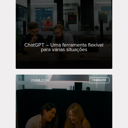
ChatGPT – Uma ferramenta flexível
para várias situações
29
29
JUL
JUL
2024
2024
TRABALHO
TRABALHO