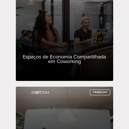
Espaços de Economia Compartilhada
em Coworking
20
20
SET
SET
2024
2024
TRABALHO
TRABALHO