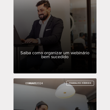
Saiba como organizar um webinário
bem sucedido
09
09
MAIO
MAIO
2024
2024
TRABALHO HÍBRIDO
TRABALHO HÍBRIDO