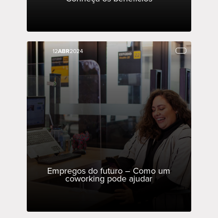
12
12
ABR
ABR
2024
2024
Empregos do futuro – Como um
coworking pode ajudar