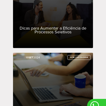
Dicas para Aumentar a Eficiência de
Processos Seletivos
18
18
SET
SET
2024
2024
SEM CATEGORIA
SEM CATEGORIA