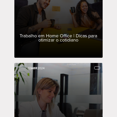
Trabalho em Home Office | Dicas para
otimizar o cotidiano
12
12
ABR
ABR
2024
2024