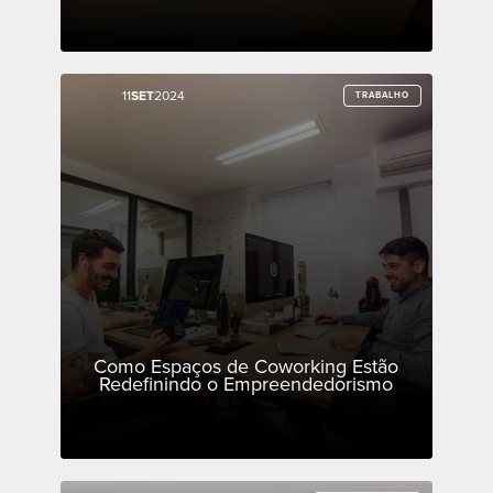
11
11
SET
SET
2024
2024
TRABALHO
TRABALHO
Como Espaços de Coworking Estão
Redefinindo o Empreendedorismo