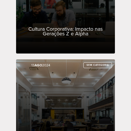
Cultura Corporativa: Impacto nas
Gerações Z e Alpha
13
13
AGO
AGO
2024
2024
SEM CATEGORIA
SEM CATEGORIA