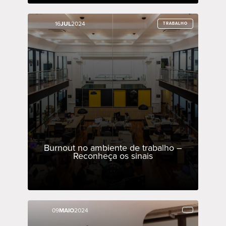
16
16
JUL
JUL
2024
2024
TRABALHO
TRABALHO
Burnout no ambiente de trabalho –
Reconheça os sinais
09
09
MAIO
MAIO
2024
2024