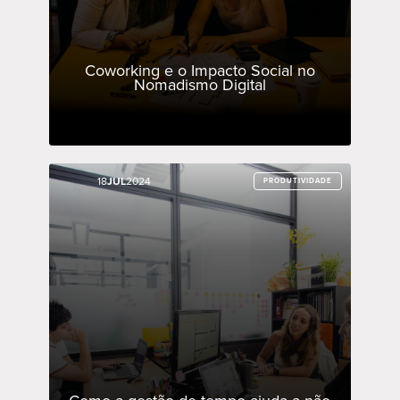
Coworking e o Impacto Social no
Nomadismo Digital
18
18
JUL
JUL
2024
2024
PRODUTIVIDADE
PRODUTIVIDADE