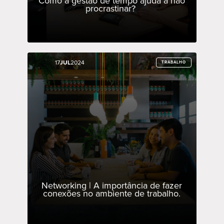
Como a gestão de tempo ajuda a não
procrastinar?
17
17
JUL
JUL
2024
2024
TRABALHO
TRABALHO
Networking | A importância de fazer
conexões no ambiente de trabalho.