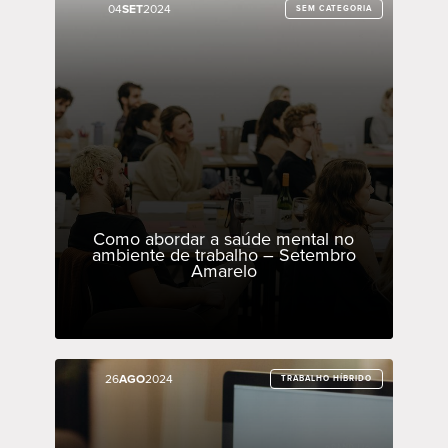
04
04
SET
SET
2024
2024
SEM CATEGORIA
SEM CATEGORIA
Como abordar a saúde mental no
ambiente de trabalho – Setembro
Amarelo
26
26
AGO
AGO
2024
2024
TRABALHO HÍBRIDO
TRABALHO HÍBRIDO