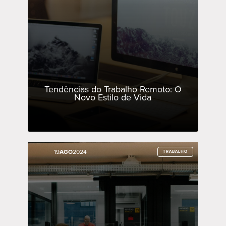
Tendências do Trabalho Remoto: O
Novo Estilo de Vida
19
19
AGO
AGO
2024
2024
TRABALHO
TRABALHO