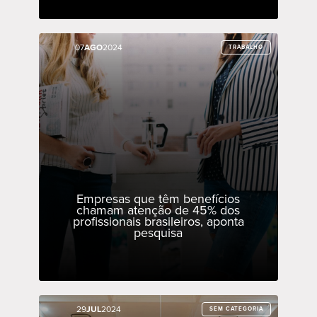
07
07
AGO
AGO
2024
2024
TRABALHO
TRABALHO
Empresas que têm benefícios
chamam atenção de 45% dos
profissionais brasileiros, aponta
pesquisa
29
29
JUL
JUL
2024
2024
SEM CATEGORIA
SEM CATEGORIA