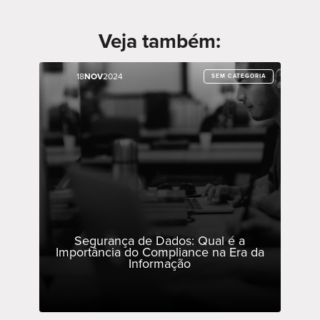
Veja também:
18
18
NOV
NOV
2024
2024
SEM CATEGORIA
SEM CATEGORIA
Segurança de Dados: Qual é a
Importância do Compliance na Era da
Informação