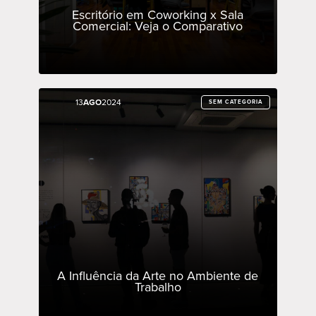
Escritório em Coworking x Sala
Comercial: Veja o Comparativo
13
13
AGO
AGO
2024
2024
SEM CATEGORIA
SEM CATEGORIA
A Influência da Arte no Ambiente de
Trabalho