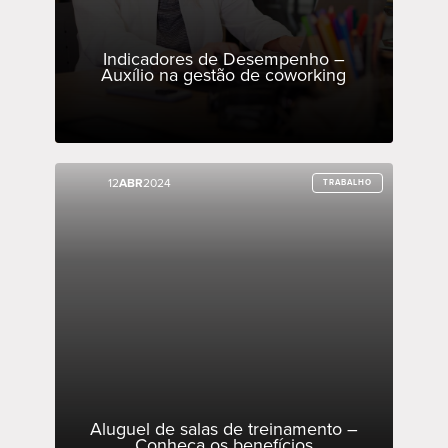
Indicadores de Desempenho –
Auxílio na gestão de coworking
12
12
ABR
ABR
2024
2024
TRABALHO
TRABALHO
Aluguel de salas de treinamento –
Conheça os benefícios