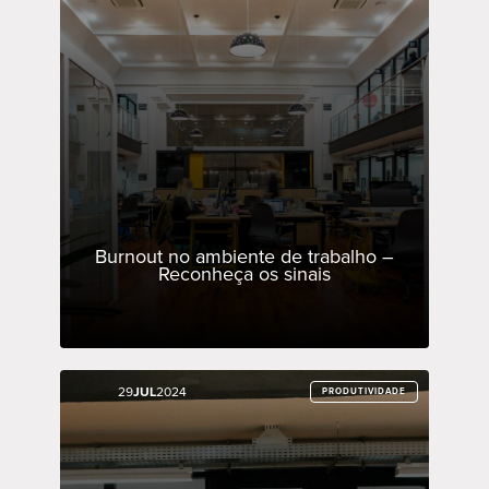
Burnout no ambiente de trabalho –
Reconheça os sinais
29
29
JUL
JUL
2024
2024
PRODUTIVIDADE
PRODUTIVIDADE