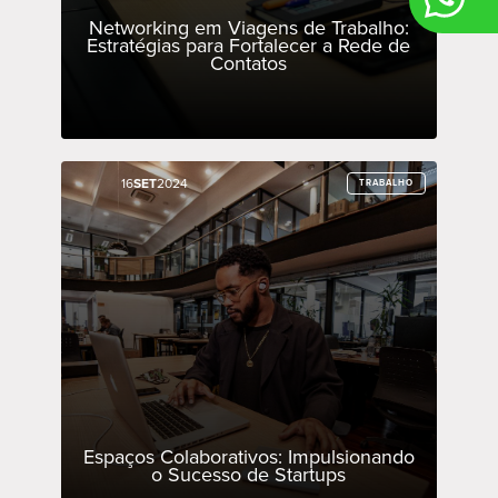
Networking em Viagens de Trabalho:
Estratégias para Fortalecer a Rede de
Contatos
16
16
SET
SET
2024
2024
TRABALHO
TRABALHO
Espaços Colaborativos: Impulsionando
o Sucesso de Startups