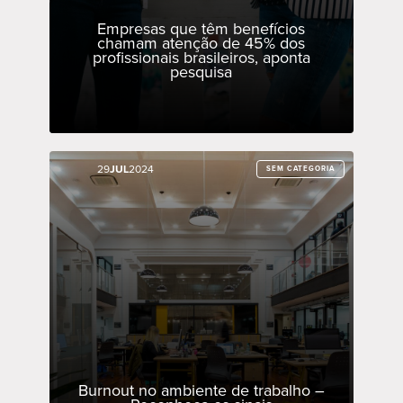
Empresas que têm benefícios
chamam atenção de 45% dos
profissionais brasileiros, aponta
pesquisa
29
29
JUL
JUL
2024
2024
SEM CATEGORIA
SEM CATEGORIA
Burnout no ambiente de trabalho –