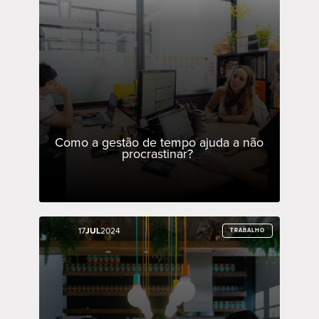
Como a gestão de tempo ajuda a não
procrastinar?
17
17
JUL
JUL
2024
2024
TRABALHO
TRABALHO