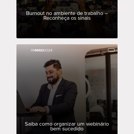
Burnout no ambiente de trabalho –
Reconheça os sinais
09
09
MAIO
MAIO
2024
2024
Saiba como organizar um webinário
bem sucedido