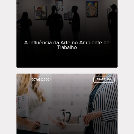
A Influência da Arte no Ambiente de
Trabalho
07
07
AGO
AGO
2024
2024
TRABALHO
TRABALHO