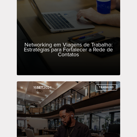
Networking em Viagens de Trabalho:
Estratégias para Fortalecer a Rede de
Contatos
16
16
SET
SET
2024
2024
TRABALHO
TRABALHO