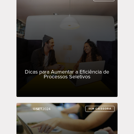
Dicas para Aumentar a Eficiência de
Processos Seletivos
18
18
SET
SET
2024
2024
SEM CATEGORIA
SEM CATEGORIA