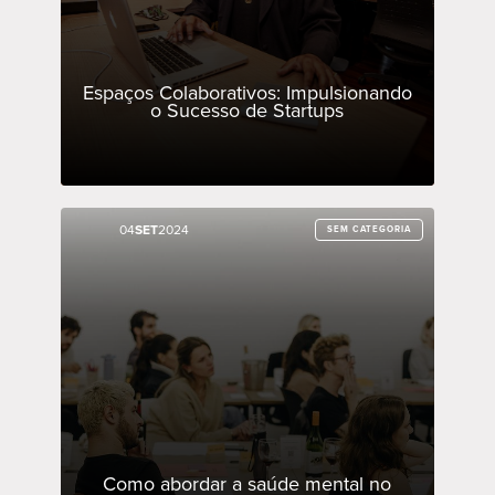
Espaços Colaborativos: Impulsionando
o Sucesso de Startups
04
04
SET
SET
2024
2024
SEM CATEGORIA
SEM CATEGORIA
Como abordar a saúde mental no