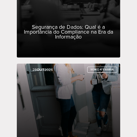
Segurança de Dados: Qual é a
Importância do Compliance na Era da
Informação
28
28
OUT
OUT
2024
2024
SEM CATEGORIA
SEM CATEGORIA