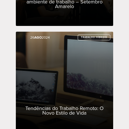
ambiente de trabalho – Setembro
Amarelo
26
26
AGO
AGO
2024
2024
TRABALHO HÍBRIDO
TRABALHO HÍBRIDO
Tendências do Trabalho Remoto: O
Novo Estilo de Vida