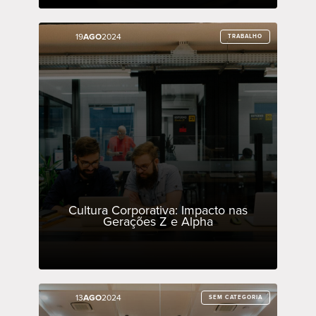
19
19
AGO
AGO
2024
2024
TRABALHO
TRABALHO
Cultura Corporativa: Impacto nas
Gerações Z e Alpha
13
13
AGO
AGO
2024
2024
SEM CATEGORIA
SEM CATEGORIA