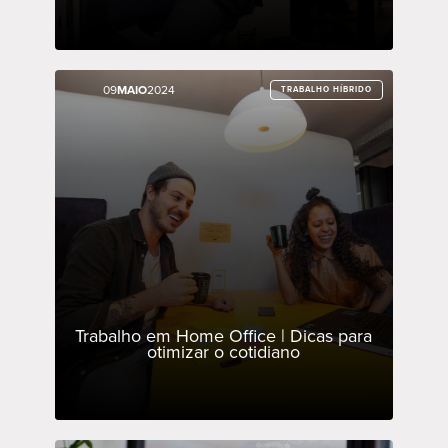
09
09
MAIO
MAIO
2024
2024
TRABALHO HÍBRIDO
TRABALHO HÍBRIDO
Trabalho em Home Office | Dicas para
otimizar o cotidiano