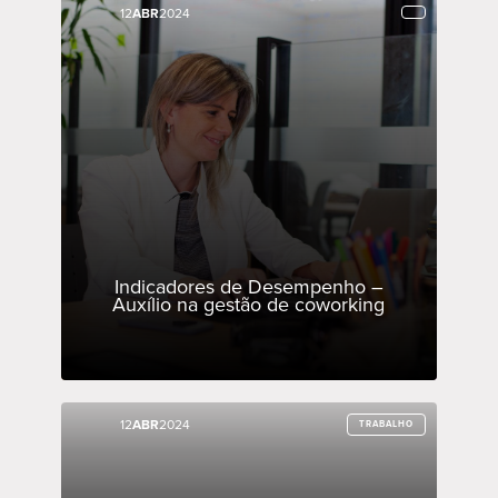
12
12
ABR
ABR
2024
2024
Indicadores de Desempenho –
Auxílio na gestão de coworking
12
12
ABR
ABR
2024
2024
TRABALHO
TRABALHO