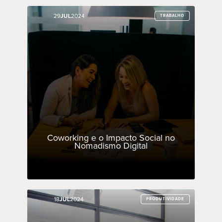
29
29
JUL
JUL
2024
2024
TRABALHO
TRABALHO
Coworking e o Impacto Social no
Nomadismo Digital
18
18
JUL
JUL
2024
2024
PRODUTIVIDADE
PRODUTIVIDADE