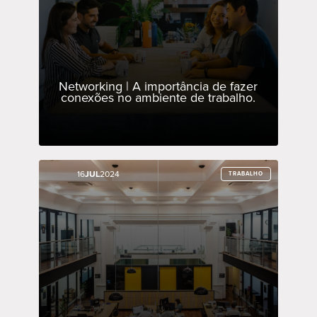
Networking | A importância de fazer
conexões no ambiente de trabalho.
16
16
JUL
JUL
2024
2024
TRABALHO
TRABALHO