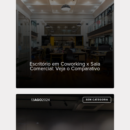
Escritório em Coworking x Sala
Comercial: Veja o Comparativo
13
13
AGO
AGO
2024
2024
SEM CATEGORIA
SEM CATEGORIA