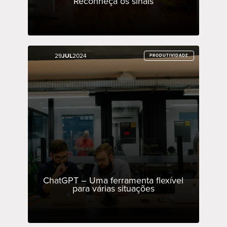
Reconheça os sinais
29
29
JUL
JUL
2024
2024
PRODUTIVIDADE
PRODUTIVIDADE
ChatGPT – Uma ferramenta flexível
para várias situações