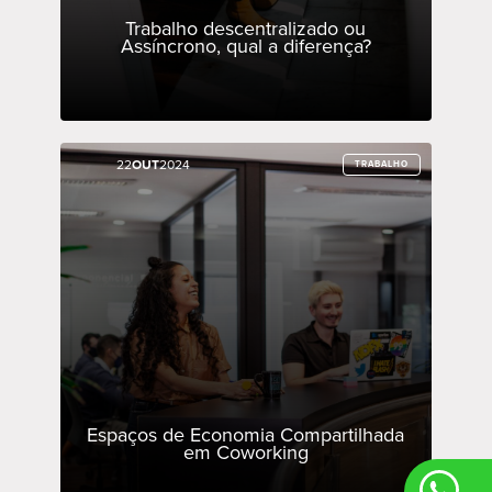
Trabalho descentralizado ou
Assíncrono, qual a diferença?
22
22
OUT
OUT
2024
2024
TRABALHO
TRABALHO
Espaços de Economia Compartilhada
em Coworking