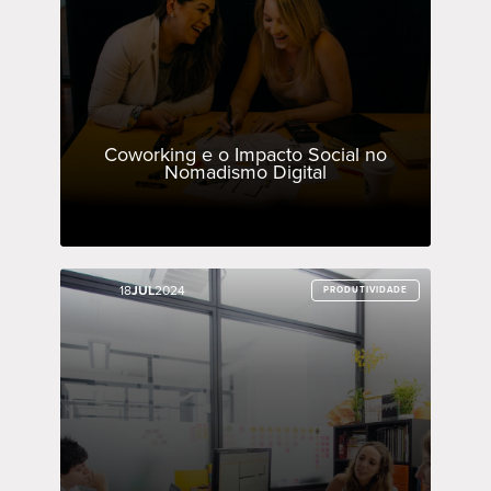
Coworking e o Impacto Social no
Nomadismo Digital
18
18
JUL
JUL
2024
2024
PRODUTIVIDADE
PRODUTIVIDADE