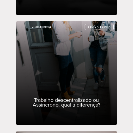
28
28
OUT
OUT
2024
2024
SEM CATEGORIA
SEM CATEGORIA
Trabalho descentralizado ou
Assíncrono, qual a diferença?