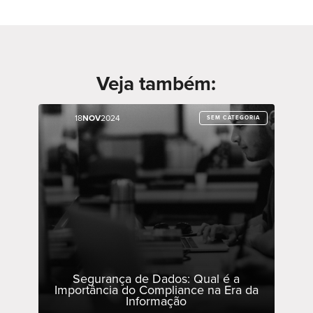
Veja também:
18
18
NOV
NOV
2024
2024
SEM CATEGORIA
SEM CATEGORIA
Segurança de Dados: Qual é a
Importância do Compliance na Era da
Informação