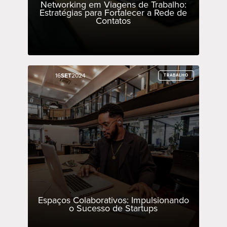
Networking em Viagens de Trabalho:
Estratégias para Fortalecer a Rede de
Contatos
16
16
SET
SET
2024
2024
TRABALHO
TRABALHO
Espaços Colaborativos: Impulsionando
o Sucesso de Startups