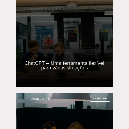
ChatGPT – Uma ferramenta flexível
para várias situações
29
29
JUL
JUL
2024
2024
TRABALHO
TRABALHO