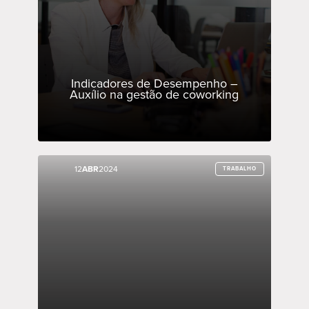
Indicadores de Desempenho –
Auxílio na gestão de coworking
12
12
ABR
ABR
2024
2024
TRABALHO
TRABALHO