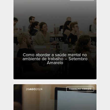
Como abordar a saúde mental no
ambiente de trabalho – Setembro
Amarelo
26
26
AGO
AGO
2024
2024
TRABALHO HÍBRIDO
TRABALHO HÍBRIDO