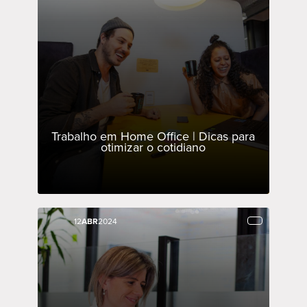
Trabalho em Home Office | Dicas para
otimizar o cotidiano
12
12
ABR
ABR
2024
2024