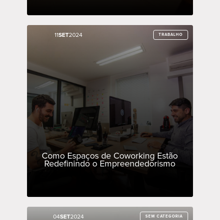
11
11
SET
SET
2024
2024
TRABALHO
TRABALHO
Como Espaços de Coworking Estão
Redefinindo o Empreendedorismo
04
04
SET
SET
2024
2024
SEM CATEGORIA
SEM CATEGORIA