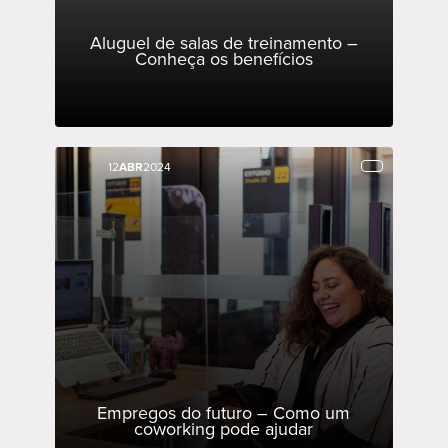
Aluguel de salas de treinamento –
Conheça os benefícios
12
12
ABR
ABR
2024
2024
Empregos do futuro – Como um
coworking pode ajudar