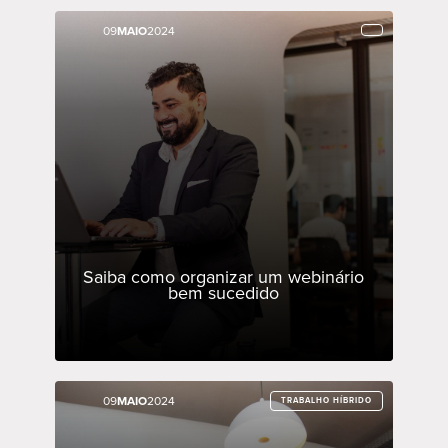
09
09
MAIO
MAIO
2024
2024
Saiba como organizar um webinário
bem sucedido
09
09
MAIO
MAIO
2024
2024
TRABALHO HÍBRIDO
TRABALHO HÍBRIDO