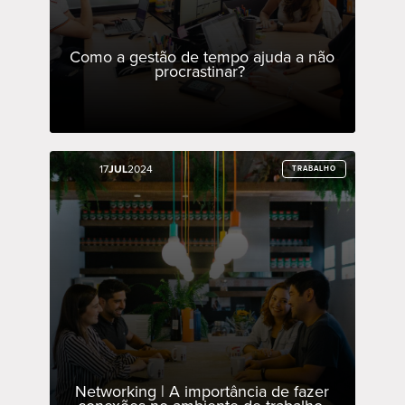
Como a gestão de tempo ajuda a não
procrastinar?
17
17
JUL
JUL
2024
2024
TRABALHO
TRABALHO
Networking | A importância de fazer