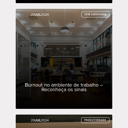
29
29
JUL
JUL
2024
2024
SEM CATEGORIA
SEM CATEGORIA
Burnout no ambiente de trabalho –
Reconheça os sinais
29
29
JUL
JUL
2024
2024
PRODUTIVIDADE
PRODUTIVIDADE