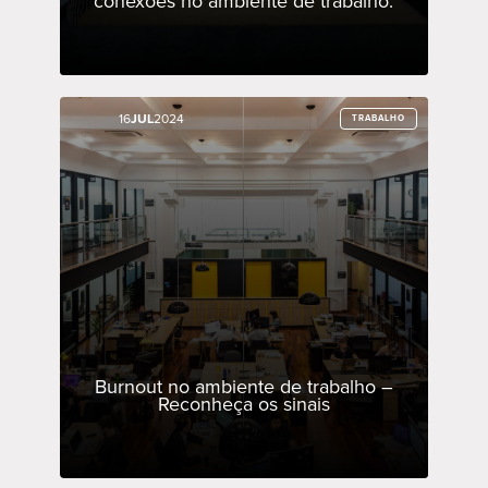
conexões no ambiente de trabalho.
16
16
JUL
JUL
2024
2024
TRABALHO
TRABALHO
Burnout no ambiente de trabalho –
Reconheça os sinais