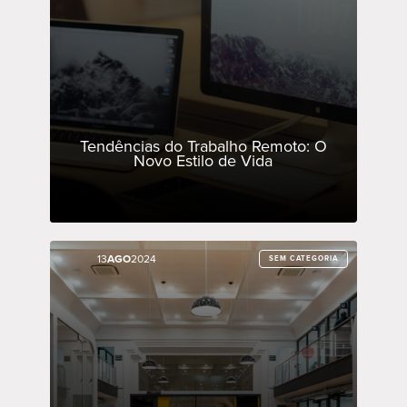
Tendências do Trabalho Remoto: O
Novo Estilo de Vida
13
13
AGO
AGO
2024
2024
SEM CATEGORIA
SEM CATEGORIA