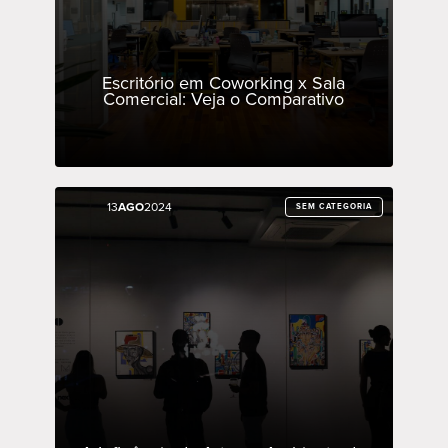
Escritório em Coworking x Sala
Comercial: Veja o Comparativo
13
13
AGO
AGO
2024
2024
SEM CATEGORIA
SEM CATEGORIA