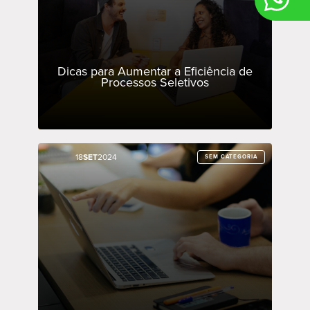
Dicas para Aumentar a Eficiência de
Processos Seletivos
18
18
SET
SET
2024
2024
SEM CATEGORIA
SEM CATEGORIA