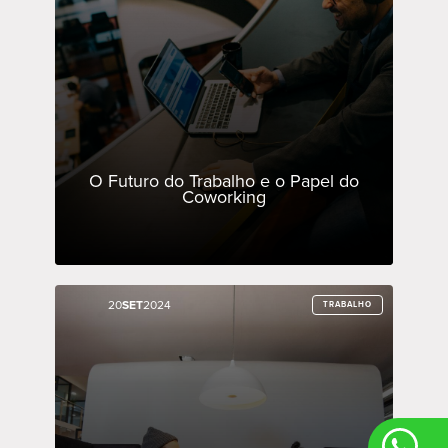
O Futuro do Trabalho e o Papel do
Coworking
20
20
SET
SET
2024
2024
TRABALHO
TRABALHO