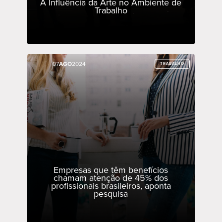
A Influência da Arte no Ambiente de
Trabalho
07
07
AGO
AGO
2024
2024
TRABALHO
TRABALHO
Empresas que têm benefícios
chamam atenção de 45% dos
profissionais brasileiros, aponta
pesquisa