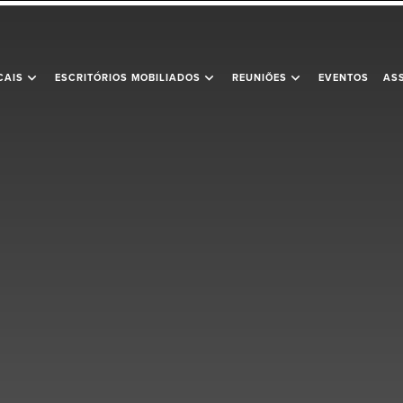
expand_more
expand_more
expand_more
CAIS
ESCRITÓRIOS MOBILIADOS
REUNIÕES
EVENTOS
AS