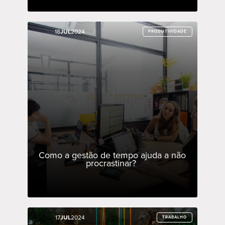
18
18
JUL
JUL
2024
2024
PRODUTIVIDADE
PRODUTIVIDADE
Como a gestão de tempo ajuda a não
procrastinar?
17
17
JUL
JUL
2024
2024
TRABALHO
TRABALHO