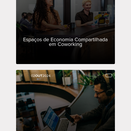
Espaços de Economia Compartilhada
em Coworking
02
02
OUT
OUT
2024
2024