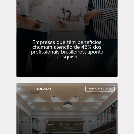
Empresas que têm benefícios
chamam atenção de 45% dos
profissionais brasileiros, aponta
pesquisa
29
29
JUL
JUL
2024
2024
SEM CATEGORIA
SEM CATEGORIA