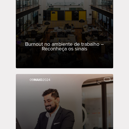
Burnout no ambiente de trabalho –
Reconheça os sinais
09
09
MAIO
MAIO
2024
2024