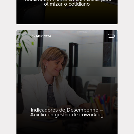
otimizar o cotidiano
12
12
ABR
ABR
2024
2024
Indicadores de Desempenho –
Auxílio na gestão de coworking