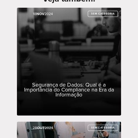
18
18
NOV
NOV
2024
2024
SEM CATEGORIA
SEM CATEGORIA
Segurança de Dados: Qual é a
Importância do Compliance na Era da
Informação
28
28
OUT
OUT
2024
2024
SEM CATEGORIA
SEM CATEGORIA