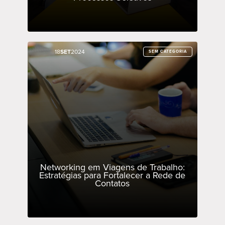
18
18
SET
SET
2024
2024
SEM CATEGORIA
SEM CATEGORIA
Networking em Viagens de Trabalho:
Estratégias para Fortalecer a Rede de
Contatos