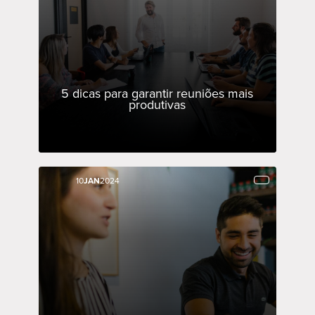
5 dicas para garantir reuniões mais
produtivas
10
10
JAN
JAN
2024
2024