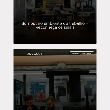
Burnout no ambiente de trabalho –
Reconheça os sinais
29
29
JUL
JUL
2024
2024
PRODUTIVIDADE
PRODUTIVIDADE