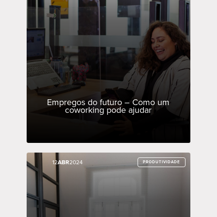
Empregos do futuro – Como um
coworking pode ajudar
12
12
ABR
ABR
2024
2024
PRODUTIVIDADE
PRODUTIVIDADE