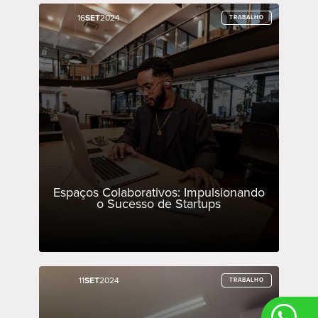
16
16
SET
SET
2024
2024
TRABALHO
TRABALHO
Espaços Colaborativos: Impulsionando
o Sucesso de Startups
11
11
SET
SET
2024
2024
TRABALHO
TRABALHO