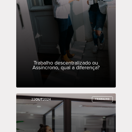
Trabalho descentralizado ou
Assíncrono, qual a diferença?
22
22
OUT
OUT
2024
2024
TRABALHO
TRABALHO