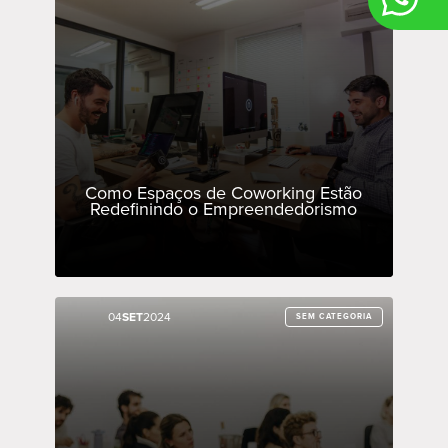
Como Espaços de Coworking Estão
Redefinindo o Empreendedorismo
04
04
SET
SET
2024
2024
SEM CATEGORIA
SEM CATEGORIA