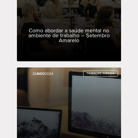
Como abordar a saúde mental no
ambiente de trabalho – Setembro
Amarelo
26
26
AGO
AGO
2024
2024
TRABALHO HÍBRIDO
TRABALHO HÍBRIDO