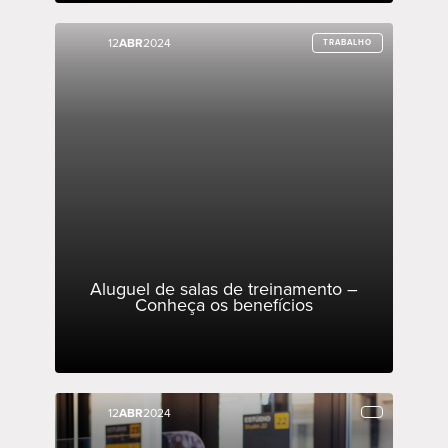
12
12
ABR
ABR
2024
2024
TRABALHO
TRABALHO
Aluguel de salas de treinamento –
Conheça os benefícios
12
12
ABR
ABR
2024
2024