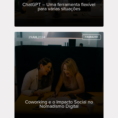
ChatGPT – Uma ferramenta flexível
para várias situações
29
29
JUL
JUL
2024
2024
TRABALHO
TRABALHO
Coworking e o Impacto Social no
Nomadismo Digital