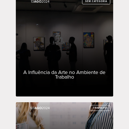
13
13
AGO
AGO
2024
2024
SEM CATEGORIA
SEM CATEGORIA
A Influência da Arte no Ambiente de
Trabalho
07
07
AGO
AGO
2024
2024
TRABALHO
TRABALHO