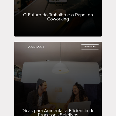
O Futuro do Trabalho e o Papel do
Coworking
20
20
SET
SET
2024
2024
TRABALHO
TRABALHO
Dicas para Aumentar a Eficiência de
Processos Seletivos