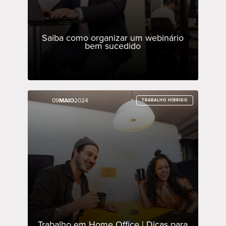
Saiba como organizar um webinário
bem sucedido
09
09
MAIO
MAIO
2024
2024
TRABALHO HÍBRIDO
TRABALHO HÍBRIDO
Trabalho em Home Office | Dicas para