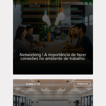
Networking | A importância de fazer
conexões no ambiente de trabalho.
16
16
JUL
JUL
2024
2024
TRABALHO
TRABALHO