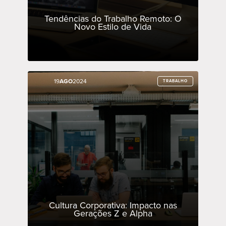
Tendências do Trabalho Remoto: O
Novo Estilo de Vida
19
19
AGO
AGO
2024
2024
TRABALHO
TRABALHO
Cultura Corporativa: Impacto nas
Gerações Z e Alpha