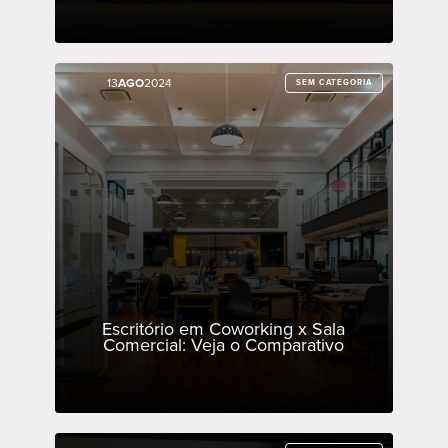
13
13
AGO
AGO
2024
2024
SEM CATEGORIA
SEM CATEGORIA
Escritório em Coworking x Sala
Comercial: Veja o Comparativo