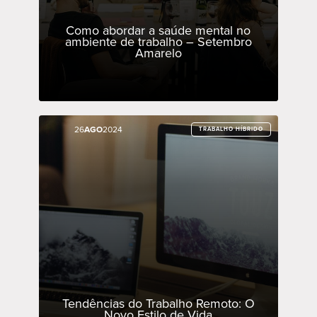
Como abordar a saúde mental no
ambiente de trabalho – Setembro
Amarelo
26
26
AGO
AGO
2024
2024
TRABALHO HÍBRIDO
TRABALHO HÍBRIDO
Tendências do Trabalho Remoto: O
Novo Estilo de Vida