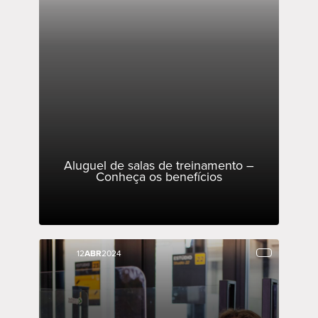
Aluguel de salas de treinamento –
Conheça os benefícios
12
12
ABR
ABR
2024
2024