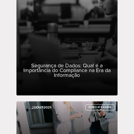
Segurança de Dados: Qual é a
Importância do Compliance na Era da
Informação
28
28
OUT
OUT
2024
2024
SEM CATEGORIA
SEM CATEGORIA