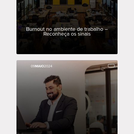
Burnout no ambiente de trabalho –
Reconheça os sinais
09
09
MAIO
MAIO
2024
2024