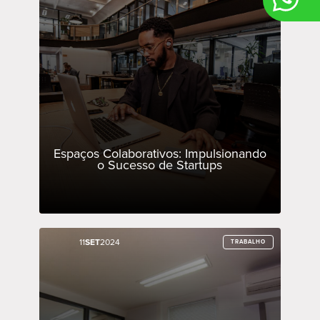
Espaços Colaborativos: Impulsionando
o Sucesso de Startups
11
11
SET
SET
2024
2024
TRABALHO
TRABALHO