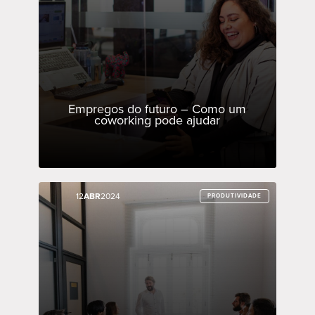
Empregos do futuro – Como um
coworking pode ajudar
12
12
ABR
ABR
2024
2024
PRODUTIVIDADE
PRODUTIVIDADE