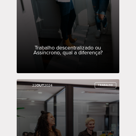
Trabalho descentralizado ou
Assíncrono, qual a diferença?
22
22
OUT
OUT
2024
2024
TRABALHO
TRABALHO