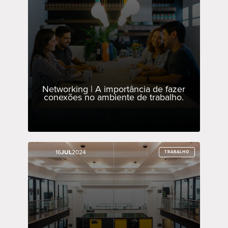
Networking | A importância de fazer
conexões no ambiente de trabalho.
16
16
JUL
JUL
2024
2024
TRABALHO
TRABALHO