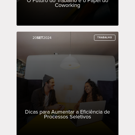
O Futuro do Trabalho e o Papel do
Coworking
20
20
SET
SET
2024
2024
TRABALHO
TRABALHO
Dicas para Aumentar a Eficiência de
Processos Seletivos