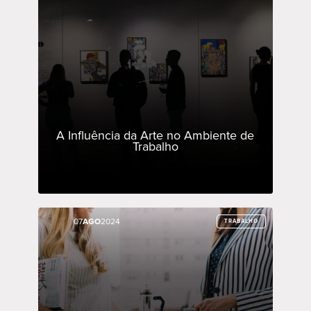
A Influência da Arte no Ambiente de
Trabalho
07
07
AGO
AGO
2024
2024
TRABALHO
TRABALHO