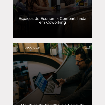
Espaços de Economia Compartilhada
em Coworking
02
02
OUT
OUT
2024
2024