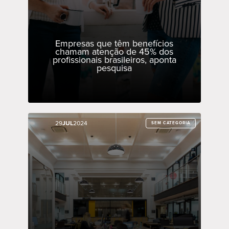
Empresas que têm benefícios
chamam atenção de 45% dos
profissionais brasileiros, aponta
pesquisa
29
29
JUL
JUL
2024
2024
SEM CATEGORIA
SEM CATEGORIA