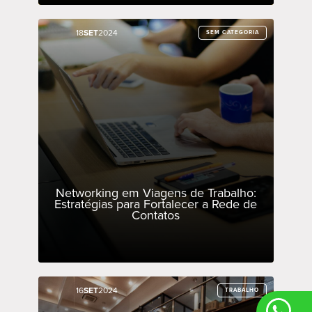
18
18
SET
SET
2024
2024
SEM CATEGORIA
SEM CATEGORIA
Networking em Viagens de Trabalho:
Estratégias para Fortalecer a Rede de
Contatos
16
16
SET
SET
2024
2024
TRABALHO
TRABALHO