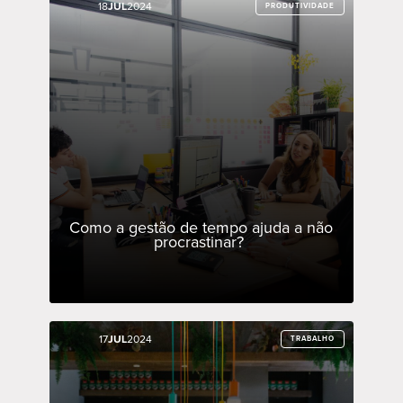
18
18
JUL
JUL
2024
2024
PRODUTIVIDADE
PRODUTIVIDADE
Como a gestão de tempo ajuda a não
procrastinar?
17
17
JUL
JUL
2024
2024
TRABALHO
TRABALHO