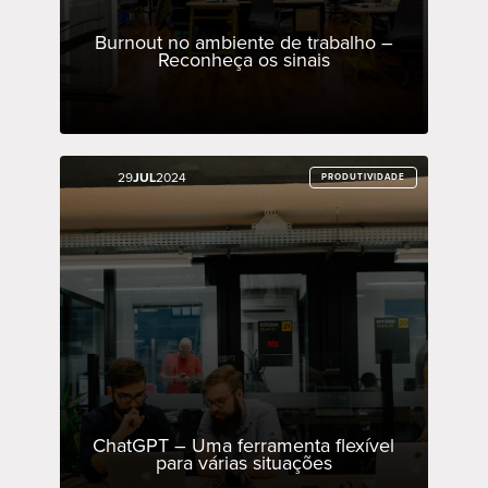
Burnout no ambiente de trabalho –
Reconheça os sinais
29
29
JUL
JUL
2024
2024
PRODUTIVIDADE
PRODUTIVIDADE
ChatGPT – Uma ferramenta flexível
para várias situações