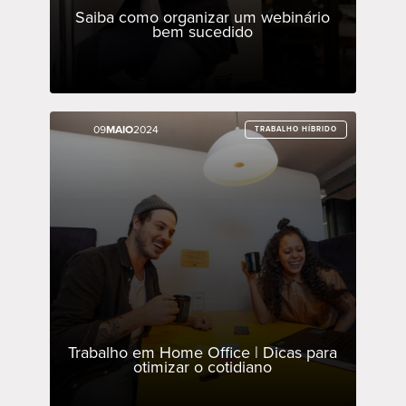
Saiba como organizar um webinário
bem sucedido
09
09
MAIO
MAIO
2024
2024
TRABALHO HÍBRIDO
TRABALHO HÍBRIDO
Trabalho em Home Office | Dicas para
otimizar o cotidiano