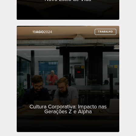
19
19
AGO
AGO
2024
2024
TRABALHO
TRABALHO
Cultura Corporativa: Impacto nas
Gerações Z e Alpha