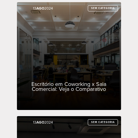
13
13
AGO
AGO
2024
2024
SEM CATEGORIA
SEM CATEGORIA
Escritório em Coworking x Sala
Comercial: Veja o Comparativo
13
13
AGO
AGO
2024
2024
SEM CATEGORIA
SEM CATEGORIA