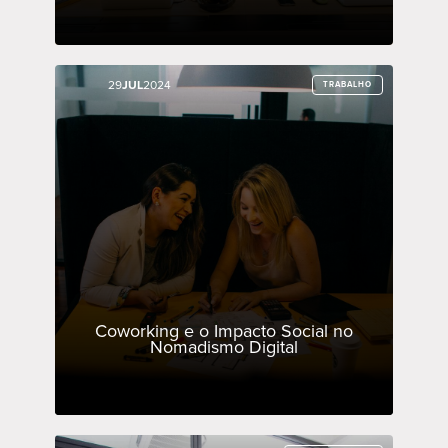
29
29
JUL
JUL
2024
2024
TRABALHO
TRABALHO
Coworking e o Impacto Social no
Nomadismo Digital