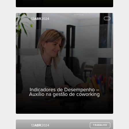
12
12
ABR
ABR
2024
2024
Indicadores de Desempenho –
Auxílio na gestão de coworking
12
12
ABR
ABR
2024
2024
TRABALHO
TRABALHO