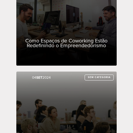
Como Espaços de Coworking Estão
Redefinindo o Empreendedorismo
04
04
SET
SET
2024
2024
SEM CATEGORIA
SEM CATEGORIA