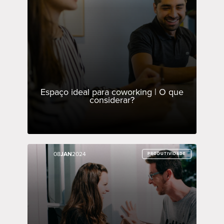
Espaço ideal para coworking | O que
considerar?
08
08
JAN
JAN
2024
2024
PRODUTIVIDADE
PRODUTIVIDADE