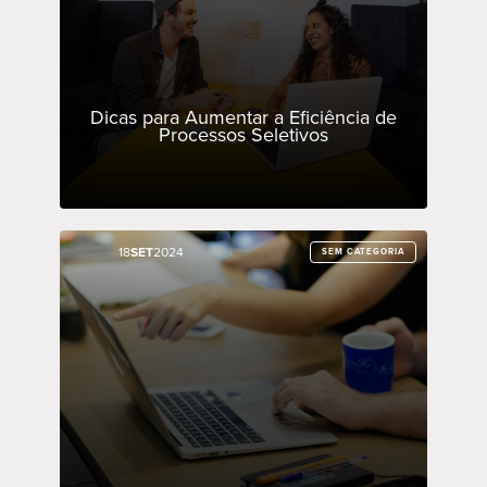
Dicas para Aumentar a Eficiência de
Processos Seletivos
18
18
SET
SET
2024
2024
SEM CATEGORIA
SEM CATEGORIA