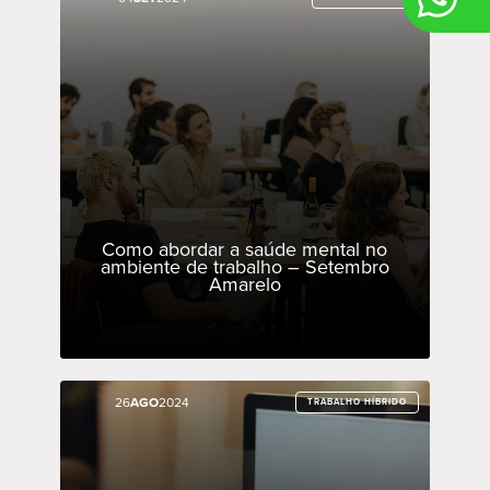
Como abordar a saúde mental no
ambiente de trabalho – Setembro
Amarelo
26
26
AGO
AGO
2024
2024
TRABALHO HÍBRIDO
TRABALHO HÍBRIDO