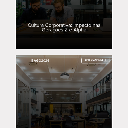
Cultura Corporativa: Impacto nas
Gerações Z e Alpha
13
13
AGO
AGO
2024
2024
SEM CATEGORIA
SEM CATEGORIA