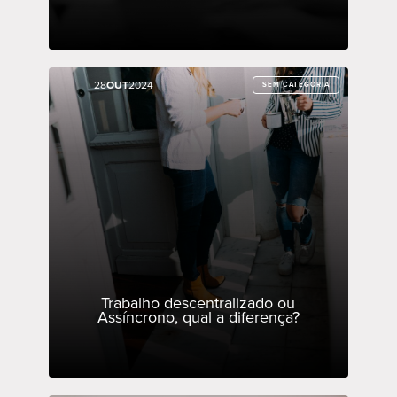
28
28
OUT
OUT
2024
2024
SEM CATEGORIA
SEM CATEGORIA
Trabalho descentralizado ou
Assíncrono, qual a diferença?