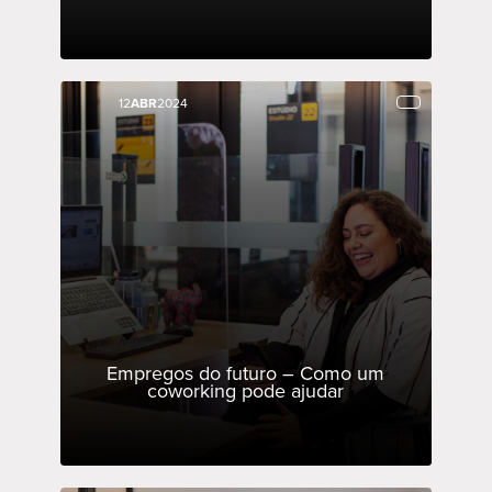
12
12
ABR
ABR
2024
2024
Empregos do futuro – Como um
coworking pode ajudar