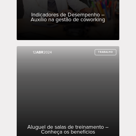
Indicadores de Desempenho –
Auxílio na gestão de coworking
12
12
ABR
ABR
2024
2024
TRABALHO
TRABALHO
Aluguel de salas de treinamento –
Conheça os benefícios