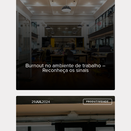
Burnout no ambiente de trabalho –
Reconheça os sinais
29
29
JUL
JUL
2024
2024
PRODUTIVIDADE
PRODUTIVIDADE