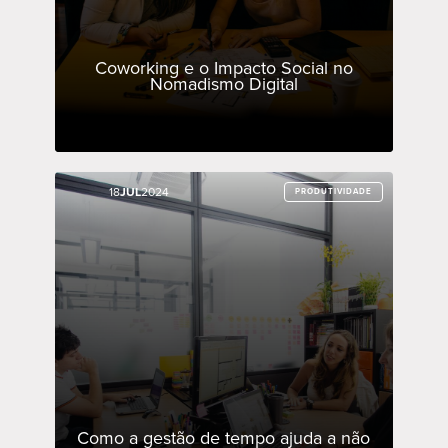
Coworking e o Impacto Social no
Nomadismo Digital
18
18
JUL
JUL
2024
2024
PRODUTIVIDADE
PRODUTIVIDADE
Como a gestão de tempo ajuda a não