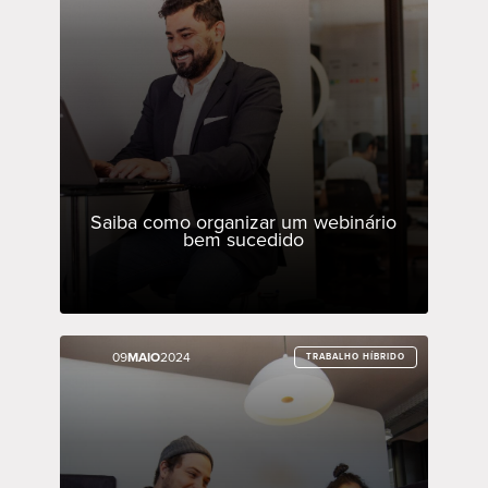
Saiba como organizar um webinário
bem sucedido
09
09
MAIO
MAIO
2024
2024
TRABALHO HÍBRIDO
TRABALHO HÍBRIDO