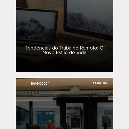
Tendências do Trabalho Remoto: O
Novo Estilo de Vida
19
19
AGO
AGO
2024
2024
TRABALHO
TRABALHO