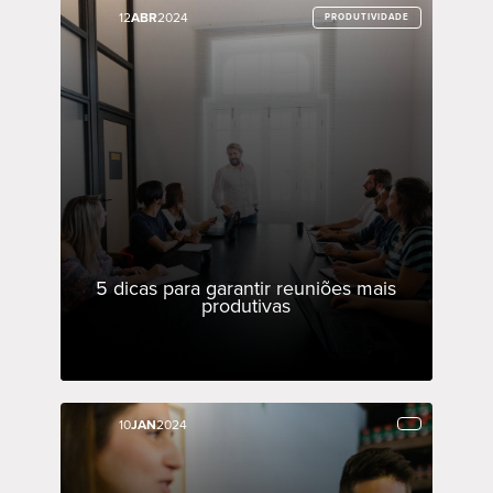
12
12
ABR
ABR
2024
2024
PRODUTIVIDADE
PRODUTIVIDADE
5 dicas para garantir reuniões mais
produtivas
10
10
JAN
JAN
2024
2024