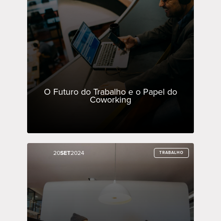
O Futuro do Trabalho e o Papel do
Coworking
20
20
SET
SET
2024
2024
TRABALHO
TRABALHO