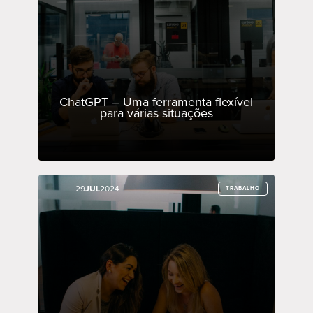
ChatGPT – Uma ferramenta flexível
para várias situações
29
29
JUL
JUL
2024
2024
TRABALHO
TRABALHO