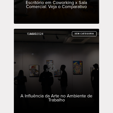
Escritório em Coworking x Sala
Comercial: Veja o Comparativo
13
13
AGO
AGO
2024
2024
SEM CATEGORIA
SEM CATEGORIA
A Influência da Arte no Ambiente de
Trabalho