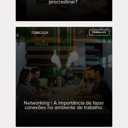
procrastinar?
17
17
JUL
JUL
2024
2024
TRABALHO
TRABALHO
Networking | A importância de fazer
conexões no ambiente de trabalho.