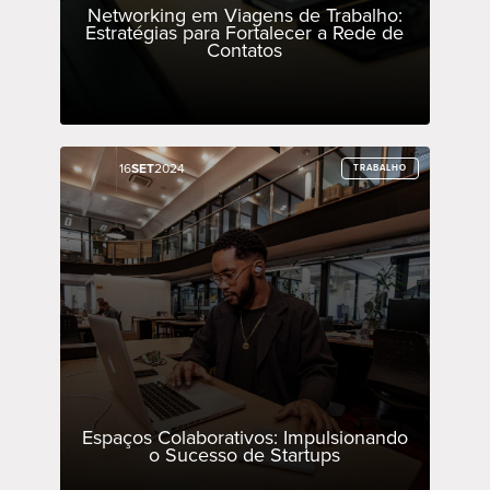
Networking em Viagens de Trabalho:
Estratégias para Fortalecer a Rede de
Contatos
16
16
SET
SET
2024
2024
TRABALHO
TRABALHO
Espaços Colaborativos: Impulsionando
o Sucesso de Startups