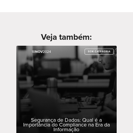
Veja também:
18
18
NOV
NOV
2024
2024
SEM CATEGORIA
SEM CATEGORIA
Segurança de Dados: Qual é a
Importância do Compliance na Era da
Informação