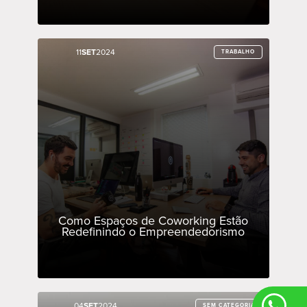
11
11
SET
SET
2024
2024
TRABALHO
TRABALHO
Como Espaços de Coworking Estão
Redefinindo o Empreendedorismo
04
04
SET
SET
2024
2024
SEM CATEGORIA
SEM CATEGORIA