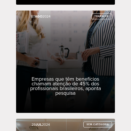
07
07
AGO
AGO
2024
2024
TRABALHO
TRABALHO
Empresas que têm benefícios
chamam atenção de 45% dos
profissionais brasileiros, aponta
pesquisa
29
29
JUL
JUL
2024
2024
SEM CATEGORIA
SEM CATEGORIA