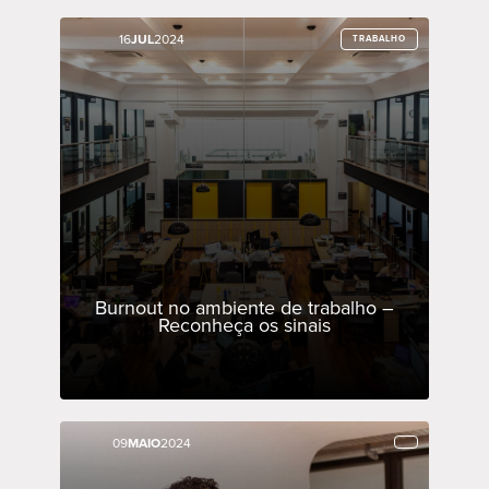
16
16
JUL
JUL
2024
2024
TRABALHO
TRABALHO
Burnout no ambiente de trabalho –
Reconheça os sinais
09
09
MAIO
MAIO
2024
2024