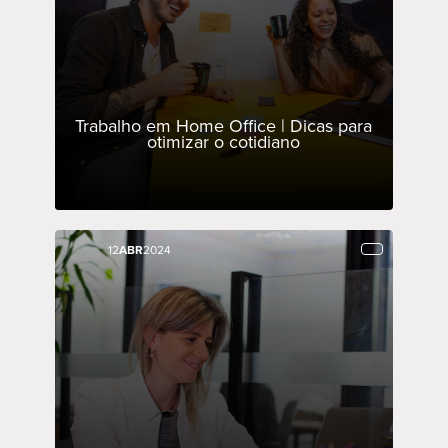
Trabalho em Home Office | Dicas para
otimizar o cotidiano
12
12
ABR
ABR
2024
2024