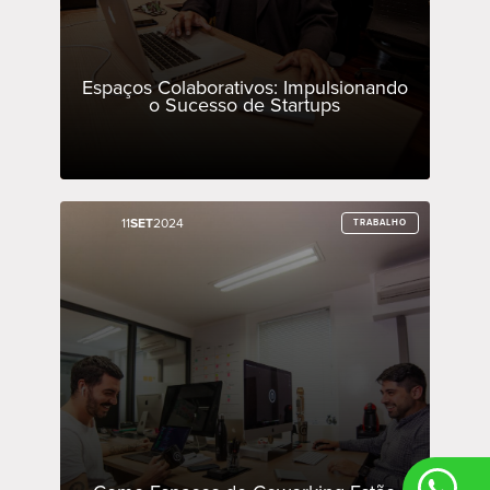
Espaços Colaborativos: Impulsionando
o Sucesso de Startups
11
11
SET
SET
2024
2024
TRABALHO
TRABALHO