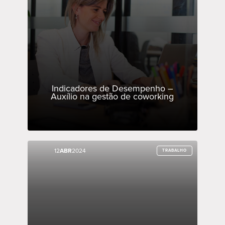
Indicadores de Desempenho –
Auxílio na gestão de coworking
12
12
ABR
ABR
2024
2024
TRABALHO
TRABALHO