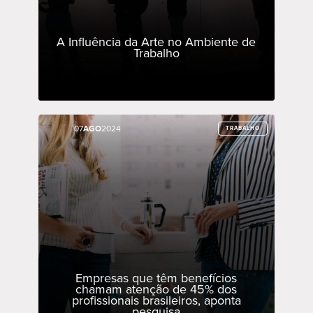
A Influência da Arte no Ambiente de
Trabalho
07
07
AGO
AGO
2024
2024
TRABALHO
TRABALHO
Empresas que têm benefícios
chamam atenção de 45% dos
profissionais brasileiros, aponta
pesquisa