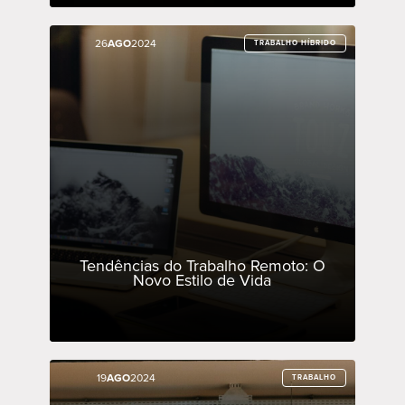
26
26
AGO
AGO
2024
2024
TRABALHO HÍBRIDO
TRABALHO HÍBRIDO
Tendências do Trabalho Remoto: O
Novo Estilo de Vida
19
19
AGO
AGO
2024
2024
TRABALHO
TRABALHO