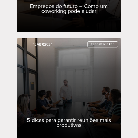
Empregos do futuro – Como um
coworking pode ajudar
12
12
ABR
ABR
2024
2024
PRODUTIVIDADE
PRODUTIVIDADE
5 dicas para garantir reuniões mais
produtivas