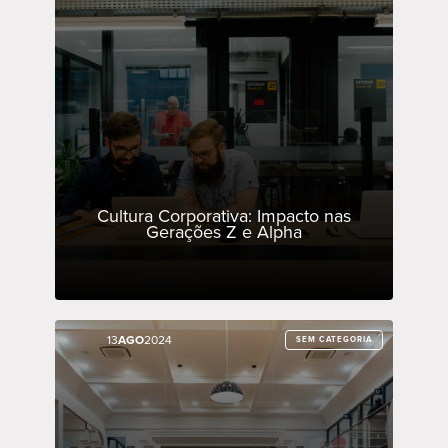
Cultura Corporativa: Impacto nas
Gerações Z e Alpha
13
13
AGO
AGO
2024
2024
SEM CATEGORIA
SEM CATEGORIA