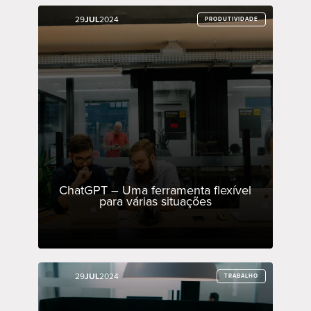
29
29
JUL
JUL
2024
2024
PRODUTIVIDADE
PRODUTIVIDADE
ChatGPT – Uma ferramenta flexível
para várias situações
29
29
JUL
JUL
2024
2024
TRABALHO
TRABALHO