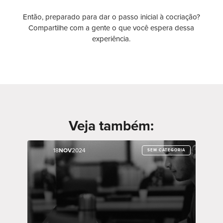
Então, preparado para dar o passo inicial à cocriação?
Compartilhe com a gente o que você espera dessa
experiência.
Veja também:
18
18
NOV
NOV
2024
2024
SEM CATEGORIA
SEM CATEGORIA