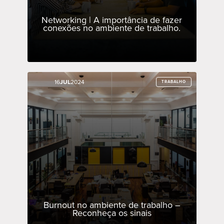
Networking | A importância de fazer
conexões no ambiente de trabalho.
16
16
JUL
JUL
2024
2024
TRABALHO
TRABALHO
Burnout no ambiente de trabalho –
Reconheça os sinais