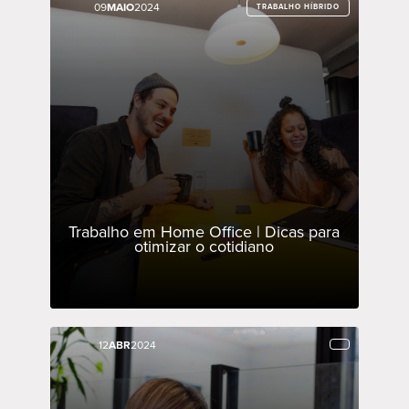
09
09
MAIO
MAIO
2024
2024
TRABALHO HÍBRIDO
TRABALHO HÍBRIDO
Trabalho em Home Office | Dicas para
otimizar o cotidiano
12
12
ABR
ABR
2024
2024