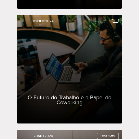
02
02
OUT
OUT
2024
2024
O Futuro do Trabalho e o Papel do
Coworking
20
20
SET
SET
2024
2024
TRABALHO
TRABALHO