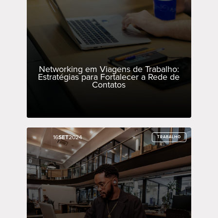
Networking em Viagens de Trabalho:
Estratégias para Fortalecer a Rede de
Contatos
16
16
SET
SET
2024
2024
TRABALHO
TRABALHO