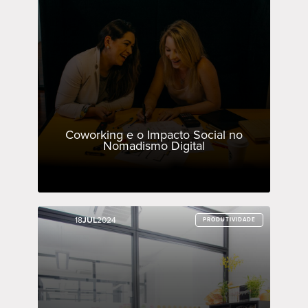
Coworking e o Impacto Social no
Nomadismo Digital
18
18
JUL
JUL
2024
2024
PRODUTIVIDADE
PRODUTIVIDADE