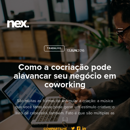
TRABALHO
13
JUN
2016
Como a cocriação pode
alavancar seu negócio em
coworking
São muitas as formas de estimular a criação: a música
que você tanto ouve pode gerar um estímulo criativo; o
livro de cabeceira, também. Fato é que são múltiplas as
[…]
COMPARTILHE