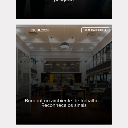
29
29
JUL
JUL
2024
2024
SEM CATEGORIA
SEM CATEGORIA
Burnout no ambiente de trabalho –
Reconheça os sinais