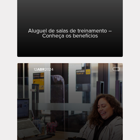
Aluguel de salas de treinamento –
Conheça os benefícios
12
12
ABR
ABR
2024
2024