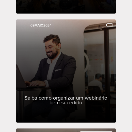
09
09
MAIO
MAIO
2024
2024
Saiba como organizar um webinário
bem sucedido