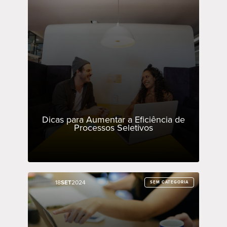
Dicas para Aumentar a Eficiência de
Processos Seletivos
18
18
SET
SET
2024
2024
SEM CATEGORIA
SEM CATEGORIA