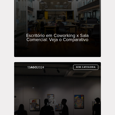
Escritório em Coworking x Sala
Comercial: Veja o Comparativo
13
13
AGO
AGO
2024
2024
SEM CATEGORIA
SEM CATEGORIA