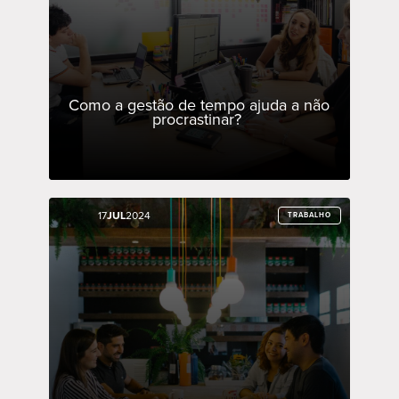
Como a gestão de tempo ajuda a não
procrastinar?
17
17
JUL
JUL
2024
2024
TRABALHO
TRABALHO