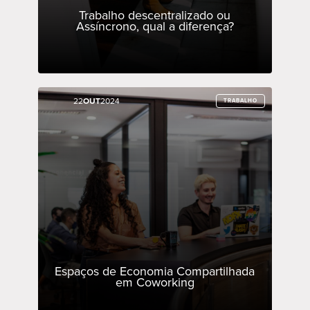
Trabalho descentralizado ou
Assíncrono, qual a diferença?
22
22
OUT
OUT
2024
2024
TRABALHO
TRABALHO
Espaços de Economia Compartilhada
em Coworking