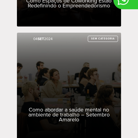
Como Espaços de Coworking Estão
Redefinindo o Empreendedorismo
04
04
SET
SET
2024
2024
SEM CATEGORIA
SEM CATEGORIA
Como abordar a saúde mental no
ambiente de trabalho – Setembro
Amarelo