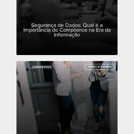
Segurança de Dados: Qual é a
Importância do Compliance na Era da
Informação
28
28
OUT
OUT
2024
2024
SEM CATEGORIA
SEM CATEGORIA