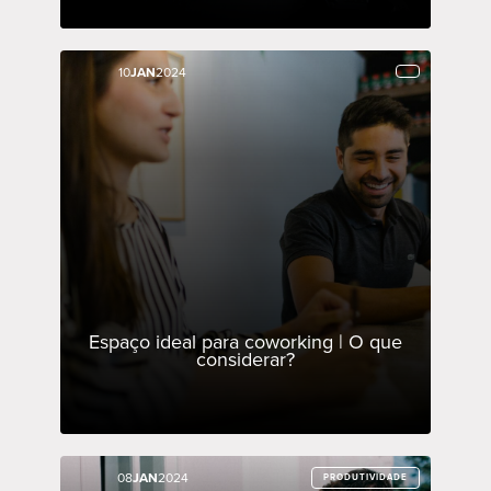
10
10
JAN
JAN
2024
2024
Espaço ideal para coworking | O que
considerar?
08
08
JAN
JAN
2024
2024
PRODUTIVIDADE
PRODUTIVIDADE