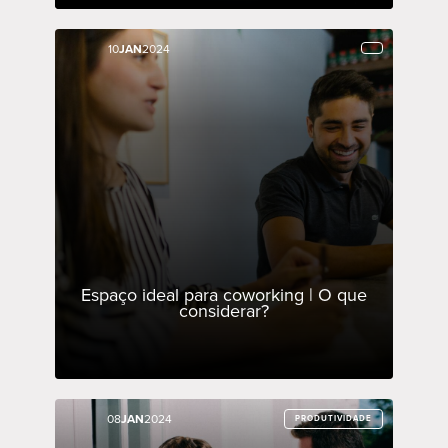
10
10
JAN
JAN
2024
2024
Espaço ideal para coworking | O que
considerar?
08
08
JAN
JAN
2024
2024
PRODUTIVIDADE
PRODUTIVIDADE