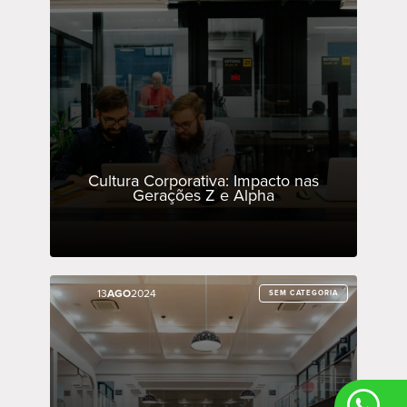
Cultura Corporativa: Impacto nas
Gerações Z e Alpha
13
13
AGO
AGO
2024
2024
SEM CATEGORIA
SEM CATEGORIA