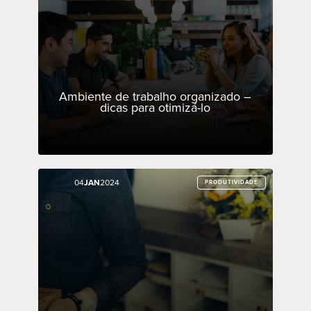
Ambiente de trabalho organizado –
dicas para otimizá-lo
04
04
JAN
JAN
2024
2024
PRODUTIVIDADE
PRODUTIVIDADE