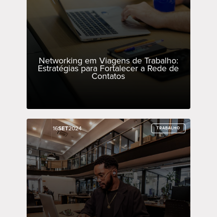
Networking em Viagens de Trabalho:
Estratégias para Fortalecer a Rede de
Contatos
16
16
SET
SET
2024
2024
TRABALHO
TRABALHO