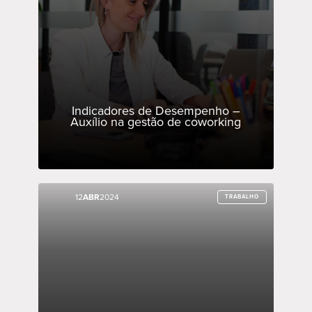
Indicadores de Desempenho –
Auxílio na gestão de coworking
12
12
ABR
ABR
2024
2024
TRABALHO
TRABALHO