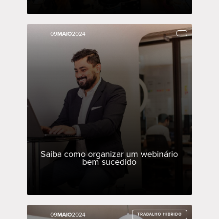
09
09
MAIO
MAIO
2024
2024
Saiba como organizar um webinário
bem sucedido
09
09
MAIO
MAIO
2024
2024
TRABALHO HÍBRIDO
TRABALHO HÍBRIDO