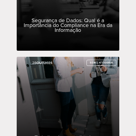
Segurança de Dados: Qual é a
Importância do Compliance na Era da
Informação
28
28
OUT
OUT
2024
2024
SEM CATEGORIA
SEM CATEGORIA