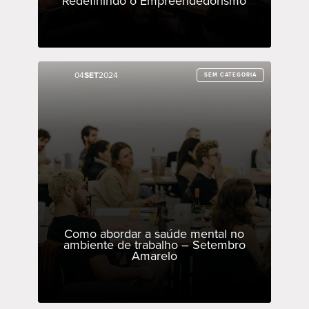
Redefinindo o Empreendedorismo
04
04
SET
SET
2024
2024
SEM CATEGORIA
SEM CATEGORIA
Como abordar a saúde mental no
ambiente de trabalho – Setembro
Amarelo