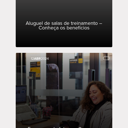
Aluguel de salas de treinamento –
Conheça os benefícios
12
12
ABR
ABR
2024
2024