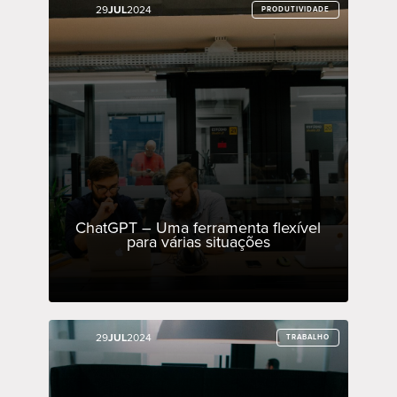
29
29
JUL
JUL
2024
2024
PRODUTIVIDADE
PRODUTIVIDADE
ChatGPT – Uma ferramenta flexível
para várias situações
29
29
JUL
JUL
2024
2024
TRABALHO
TRABALHO