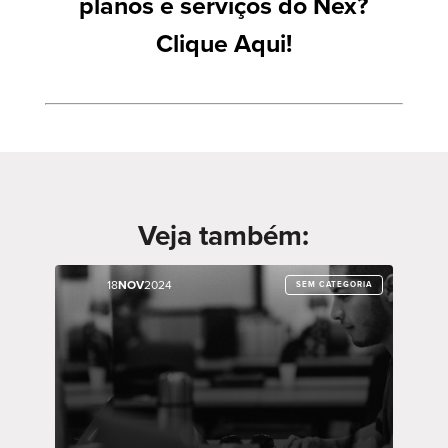
planos e serviços do Nex?
Clique Aqui!
Veja também:
18
18
NOV
NOV
2024
2024
SEM CATEGORIA
SEM CATEGORIA