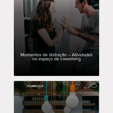
Momentos de distração – Atividades
no espaço de coworking
05
05
JAN
JAN
2024
2024