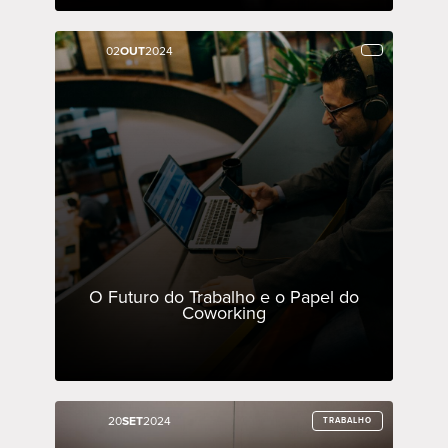
02
02
OUT
OUT
2024
2024
O Futuro do Trabalho e o Papel do
Coworking
20
20
SET
SET
2024
2024
TRABALHO
TRABALHO