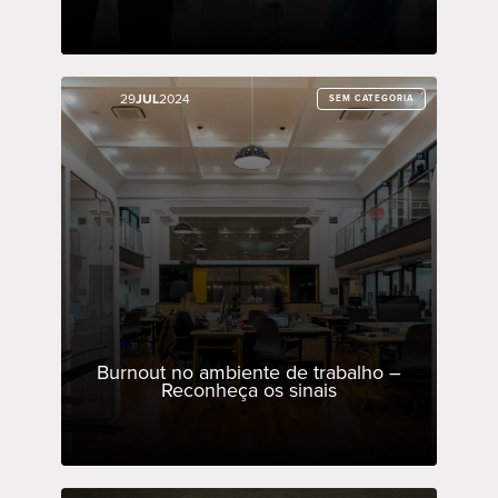
29
29
JUL
JUL
2024
2024
SEM CATEGORIA
SEM CATEGORIA
Burnout no ambiente de trabalho –
Reconheça os sinais