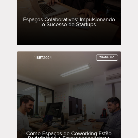
Espaços Colaborativos: Impulsionando
o Sucesso de Startups
11
11
SET
SET
2024
2024
TRABALHO
TRABALHO
Como Espaços de Coworking Estão