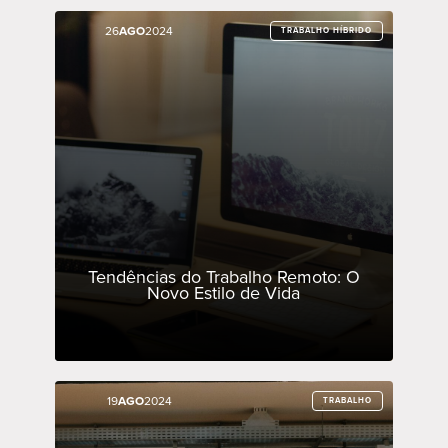
26
26
AGO
AGO
2024
2024
TRABALHO HÍBRIDO
TRABALHO HÍBRIDO
Tendências do Trabalho Remoto: O
Novo Estilo de Vida
19
19
AGO
AGO
2024
2024
TRABALHO
TRABALHO