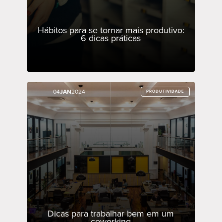
Hábitos para se tornar mais produtivo:
6 dicas práticas
04
04
JAN
JAN
2024
2024
PRODUTIVIDADE
PRODUTIVIDADE
Dicas para trabalhar bem em um
coworking