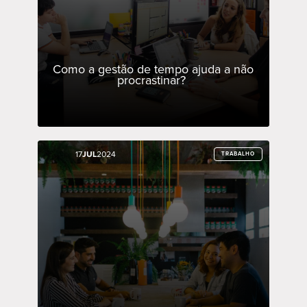
Como a gestão de tempo ajuda a não
procrastinar?
17
17
JUL
JUL
2024
2024
TRABALHO
TRABALHO