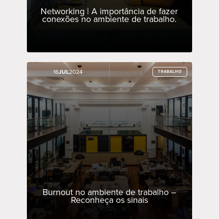
Networking | A importância de fazer
conexões no ambiente de trabalho.
16
16
JUL
JUL
2024
2024
TRABALHO
TRABALHO
Burnout no ambiente de trabalho –
Reconheça os sinais