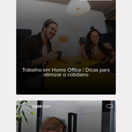
Trabalho em Home Office | Dicas para
otimizar o cotidiano
12
12
ABR
ABR
2024
2024