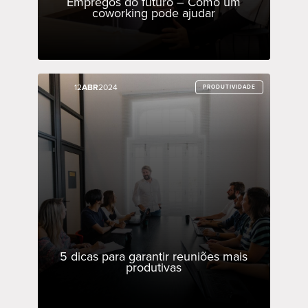
Empregos do futuro – Como um
coworking pode ajudar
12
12
ABR
ABR
2024
2024
PRODUTIVIDADE
PRODUTIVIDADE
5 dicas para garantir reuniões mais
produtivas