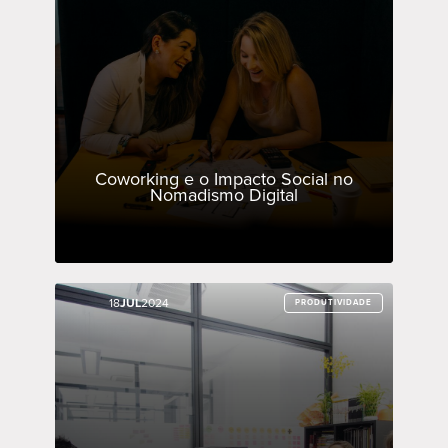
Coworking e o Impacto Social no
Nomadismo Digital
18
18
JUL
JUL
2024
2024
PRODUTIVIDADE
PRODUTIVIDADE