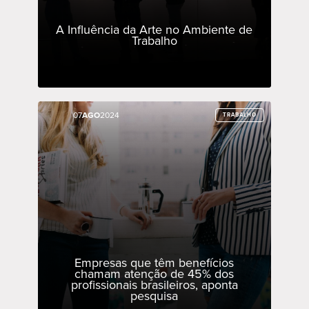
A Influência da Arte no Ambiente de
Trabalho
07
07
AGO
AGO
2024
2024
TRABALHO
TRABALHO
Empresas que têm benefícios
chamam atenção de 45% dos
profissionais brasileiros, aponta
pesquisa