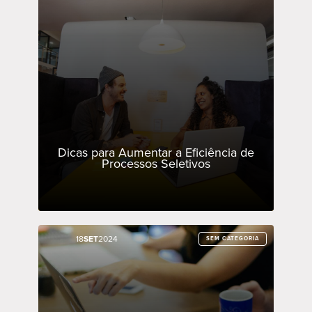
Dicas para Aumentar a Eficiência de
Processos Seletivos
18
18
SET
SET
2024
2024
SEM CATEGORIA
SEM CATEGORIA