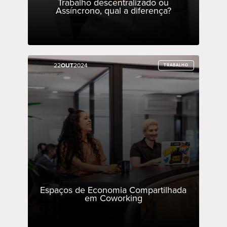
Trabalho descentralizado ou
Assíncrono, qual a diferença?
22
22
OUT
OUT
2024
2024
TRABALHO
TRABALHO
Espaços de Economia Compartilhada
em Coworking