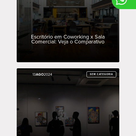
Escritório em Coworking x Sala
Comercial: Veja o Comparativo
13
13
AGO
AGO
2024
2024
SEM CATEGORIA
SEM CATEGORIA