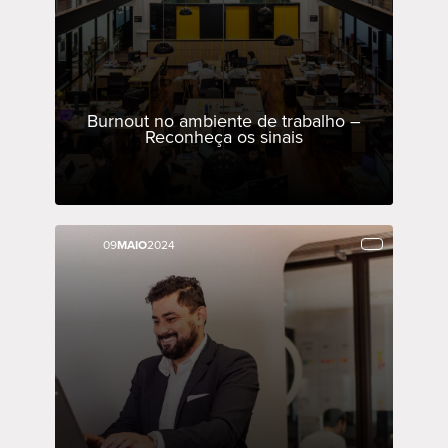
Burnout no ambiente de trabalho –
Reconheça os sinais
09
09
MAIO
MAIO
2024
2024