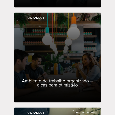
05
05
JAN
JAN
2024
2024
Ambiente de trabalho organizado –
dicas para otimizá-lo
04
04
JAN
JAN
2024
2024
PRODUTIVIDADE
PRODUTIVIDADE