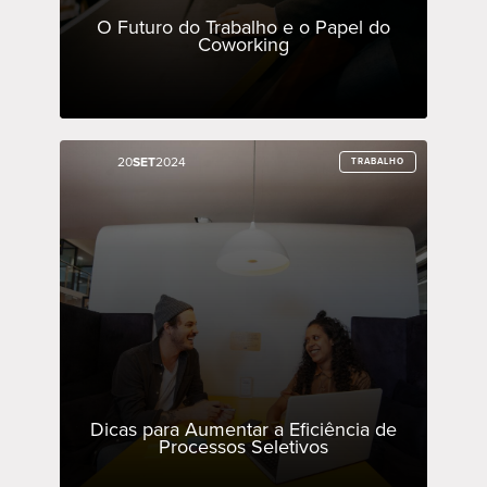
O Futuro do Trabalho e o Papel do
Coworking
20
20
SET
SET
2024
2024
TRABALHO
TRABALHO
Dicas para Aumentar a Eficiência de
Processos Seletivos