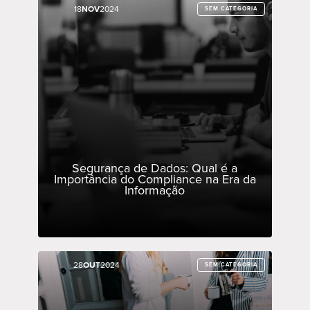
18
18
NOV
NOV
2024
2024
SEM CATEGORIA
SEM CATEGORIA
Segurança de Dados: Qual é a
Importância do Compliance na Era da
Informação
28
28
OUT
OUT
2024
2024
SEM CATEGORIA
SEM CATEGORIA