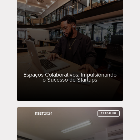
Espaços Colaborativos: Impulsionando
o Sucesso de Startups
11
11
SET
SET
2024
2024
TRABALHO
TRABALHO