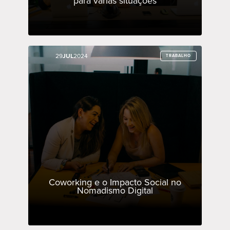
para várias situações
29
29
JUL
JUL
2024
2024
TRABALHO
TRABALHO
Coworking e o Impacto Social no
Nomadismo Digital