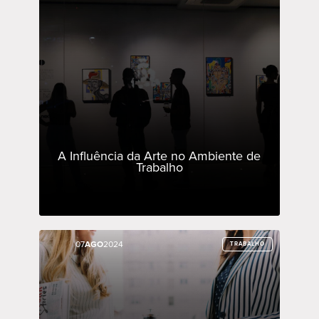
A Influência da Arte no Ambiente de
Trabalho
07
07
AGO
AGO
2024
2024
TRABALHO
TRABALHO