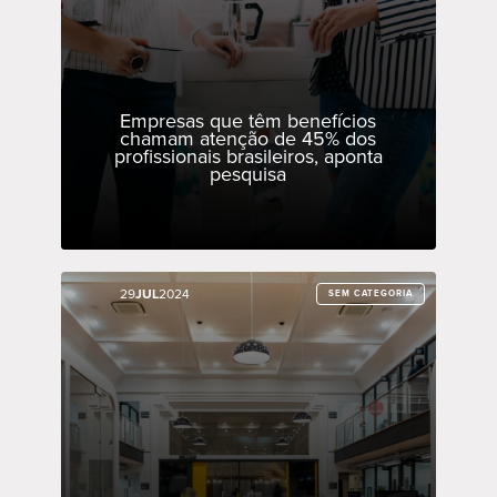
Empresas que têm benefícios
chamam atenção de 45% dos
profissionais brasileiros, aponta
pesquisa
29
29
JUL
JUL
2024
2024
SEM CATEGORIA
SEM CATEGORIA