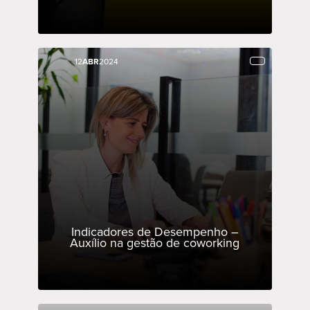
12
12
ABR
ABR
2024
2024
Indicadores de Desempenho –
Auxílio na gestão de coworking