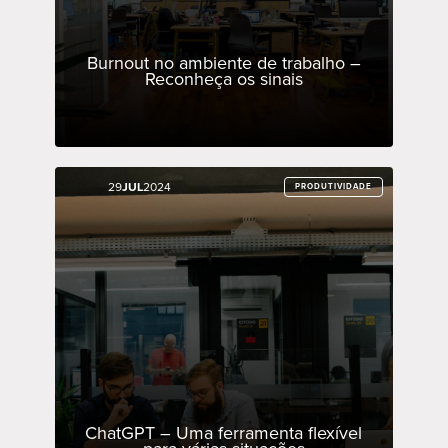
Burnout no ambiente de trabalho –
Reconheça os sinais
29
29
JUL
JUL
2024
2024
PRODUTIVIDADE
PRODUTIVIDADE
ChatGPT – Uma ferramenta flexível