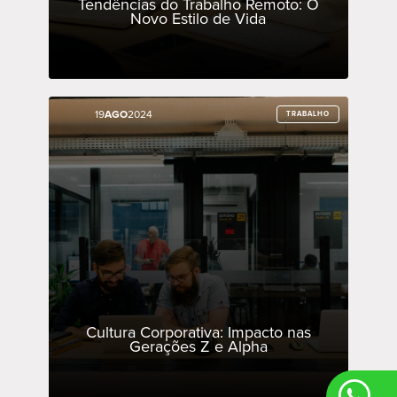
Tendências do Trabalho Remoto: O
Novo Estilo de Vida
19
19
AGO
AGO
2024
2024
TRABALHO
TRABALHO
Cultura Corporativa: Impacto nas
Gerações Z e Alpha