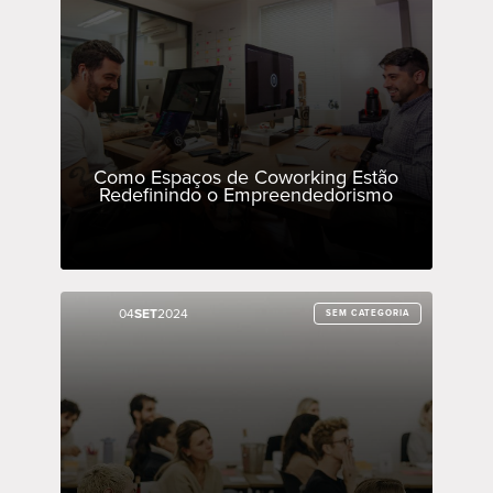
Como Espaços de Coworking Estão
Redefinindo o Empreendedorismo
04
04
SET
SET
2024
2024
SEM CATEGORIA
SEM CATEGORIA