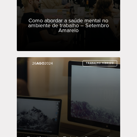
Como abordar a saúde mental no
ambiente de trabalho – Setembro
Amarelo
26
26
AGO
AGO
2024
2024
TRABALHO HÍBRIDO
TRABALHO HÍBRIDO