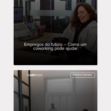
Empregos do futuro – Como um
coworking pode ajudar
12
12
ABR
ABR
2024
2024
PRODUTIVIDADE
PRODUTIVIDADE