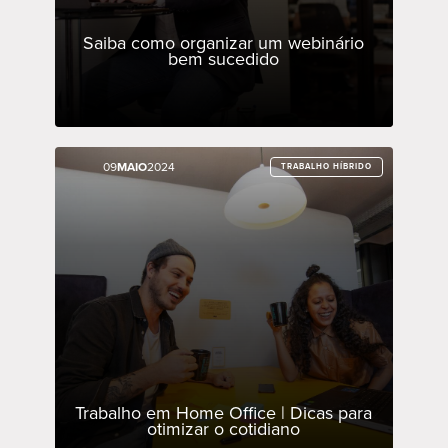
Saiba como organizar um webinário
bem sucedido
09
09
MAIO
MAIO
2024
2024
TRABALHO HÍBRIDO
TRABALHO HÍBRIDO
Trabalho em Home Office | Dicas para
otimizar o cotidiano