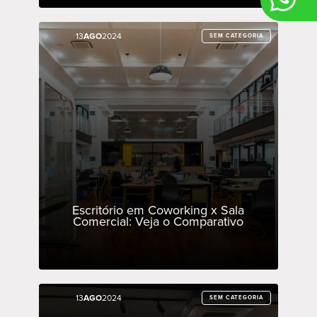
13
13
AGO
AGO
2024
2024
SEM CATEGORIA
SEM CATEGORIA
Escritório em Coworking x Sala
Comercial: Veja o Comparativo
13
13
AGO
AGO
2024
2024
SEM CATEGORIA
SEM CATEGORIA