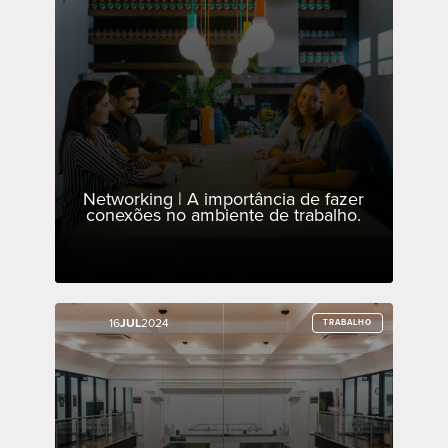
Networking | A importância de fazer
conexões no ambiente de trabalho.
16
16
JUL
JUL
2024
2024
TRABALHO
TRABALHO