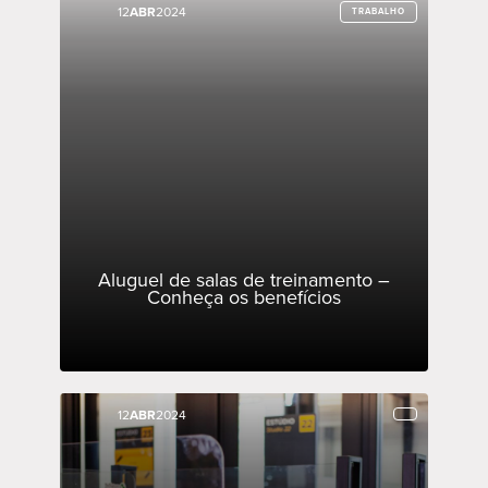
12
12
ABR
ABR
2024
2024
TRABALHO
TRABALHO
Aluguel de salas de treinamento –
Conheça os benefícios
12
12
ABR
ABR
2024
2024