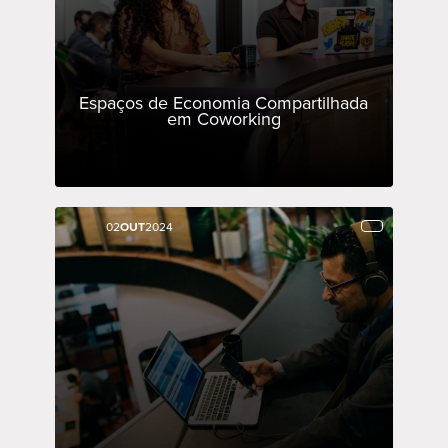
Espaços de Economia Compartilhada
em Coworking
02
02
OUT
OUT
2024
2024