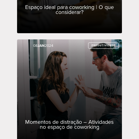
Espaço ideal para coworking | O que
considerar?
08
08
JAN
JAN
2024
2024
PRODUTIVIDADE
PRODUTIVIDADE
Momentos de distração – Atividades
no espaço de coworking