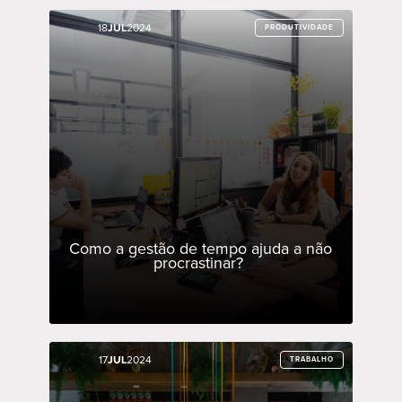
18
18
JUL
JUL
2024
2024
PRODUTIVIDADE
PRODUTIVIDADE
Como a gestão de tempo ajuda a não
procrastinar?
17
17
JUL
JUL
2024
2024
TRABALHO
TRABALHO