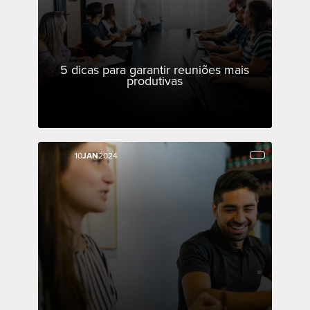
5 dicas para garantir reuniões mais
produtivas
10
10
JAN
JAN
2024
2024