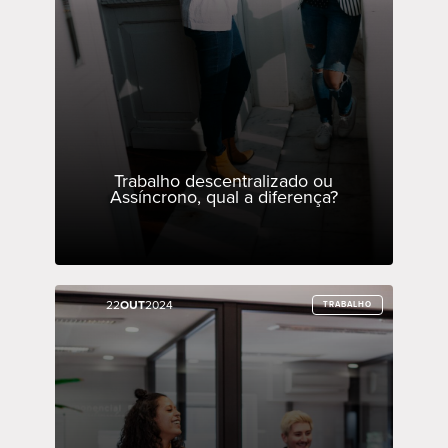
Trabalho descentralizado ou
Assíncrono, qual a diferença?
22
22
OUT
OUT
2024
2024
TRABALHO
TRABALHO