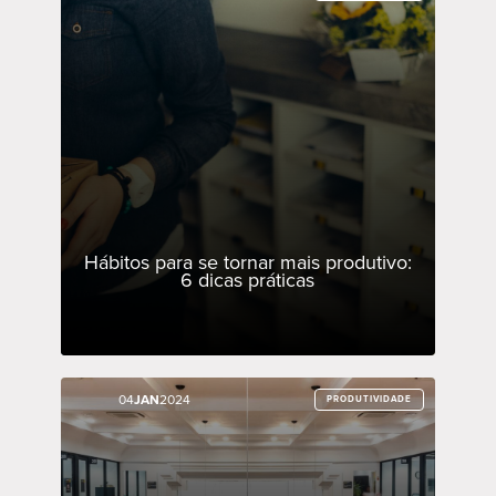
Hábitos para se tornar mais produtivo:
6 dicas práticas
04
04
JAN
JAN
2024
2024
PRODUTIVIDADE
PRODUTIVIDADE