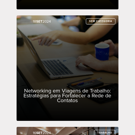
18
18
SET
SET
2024
2024
SEM CATEGORIA
SEM CATEGORIA
Networking em Viagens de Trabalho:
Estratégias para Fortalecer a Rede de
Contatos
16
16
SET
SET
2024
2024
TRABALHO
TRABALHO