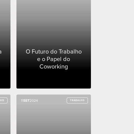
a
O Futuro do Trabalho
e o Papel do
Coworking
11
11
SET
SET
2024
2024
LHO
LHO
TRABALHO
TRABALHO