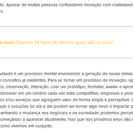
ão. Apesar de muitas pessoas confundirem inovação com criatividade
os.
ja mais:
Existem 34 tipos de talento: quais são os seus?
tividade é um processo mental envolvendo a geração de novas ideias
 e conceitos já existentes. Para se tornar um processo de inovação, a
s, observação, interação, criar um protótipo, formatar, avaliar e apro
obreviver em um cenário cada vez mais competitivo, empresas e pes
os e/ou serviços que agreguem valor de forma ampla e perceptível.
as e soluções no dia a dia podem ser tornar algo novo e impactar p
nhando a mudança nos negócios e na sociedade, podemos percebe
começando a aparecer atualmente, mas que nos próximos anos vão 
como vivemos em conjunto.