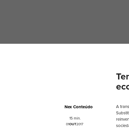
Te
ec
A tran
Nex Conteúdo
Substi
15 min.
reinve
01
OUT
2017
socied