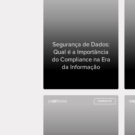
Segurança de Dados:
Qual é a Importância
do Compliance na Era
da Informação
20
20
SET
SET
2024
2024
18
18
S
S
TRABALHO
TRABALHO