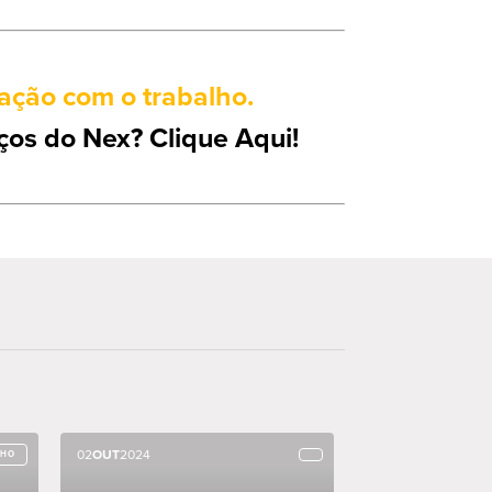
ação com o trabalho.
ços do Nex? Clique Aqui!
02
02
OUT
OUT
2024
2024
LHO
LHO