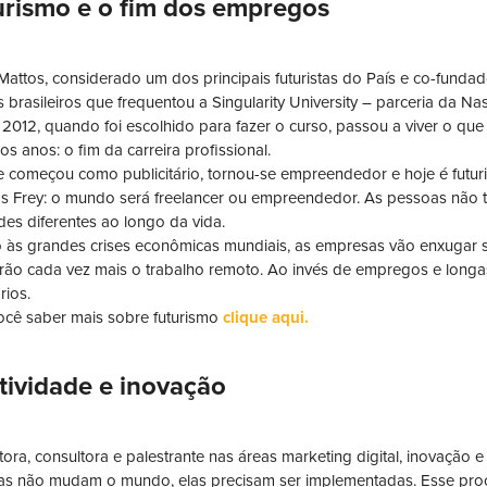
urismo e o fim dos empregos
Mattos, considerado um dos principais futuristas do País e co-fundad
 brasileiros que frequentou a Singularity University – parceria da Nas
2012, quando foi escolhido para fazer o curso, passou a viver o qu
s anos: o fim da carreira profissional.
e começou como publicitário, tornou-se empreendedor e hoje é futur
 Frey: o mundo será freelancer ou empreendedor. As pessoas não t
ades diferentes ao longo da vida.
 às grandes crises econômicas mundiais, as empresas vão enxugar sua
irão cada vez mais o trabalho remoto. Ao invés de empregos e longas
ários.
ocê saber mais sobre futurismo
clique aqui.
tividade e inovação
itora, consultora e palestrante nas áreas marketing digital, inovação
as não mudam o mundo, elas precisam ser implementadas. Esse pro