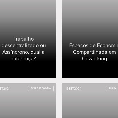
Trabalho
descentralizado ou
Espaços de Economi
Assíncrono, qual a
Compartilhada em
diferença?
Coworking
ET
ET
2024
2024
16
16
SET
SET
2024
2024
SEM CATEGORIA
SEM CATEGORIA
TRABA
TRABA