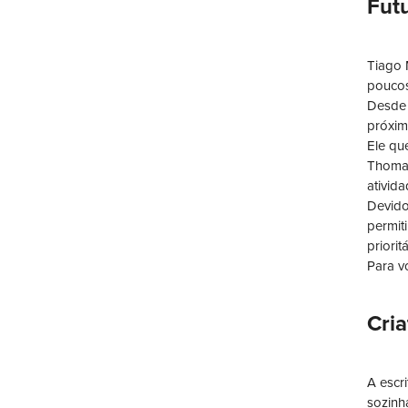
Fut
Tiago 
poucos
Desde 
próximo
Ele qu
Thomas
ativid
Devido
permit
priorit
Para v
Cria
A escr
sozinh