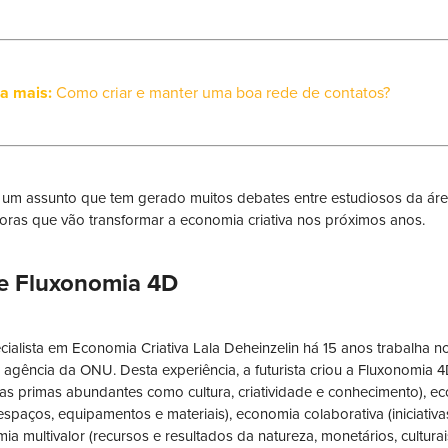
ja mais:
Como criar e manter uma boa rede de contatos?
 um assunto que tem gerado muitos debates entre estudiosos da área
oras que vão transformar a economia criativa nos próximos anos.
e Fluxonomia 4D
cialista em Economia Criativa Lala Deheinzelin há 15 anos trabalha
agência da ONU. Desta experiência, a futurista criou a Fluxonomia 4
ias primas abundantes como cultura, criatividade e conhecimento), eco
spaços, equipamentos e materiais), economia colaborativa (iniciativa
a multivalor (recursos e resultados da natureza, monetários, culturais