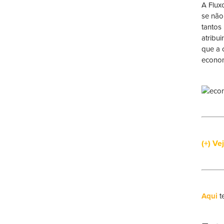
A Flux
se não
tantos 
atribu
que a 
econom
(+) Ve
Aqui
t