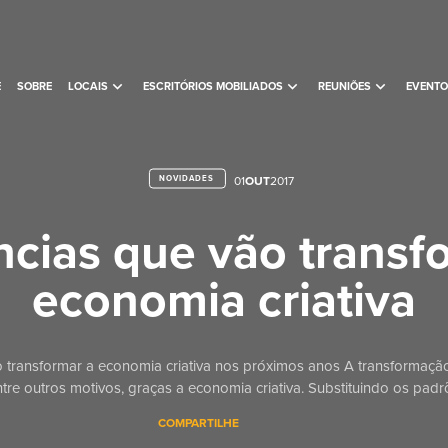
expand_more
expand_more
expand_more
E
SOBRE
LOCAIS
ESCRITÓRIOS MOBILIADOS
REUNIÕES
EVENTO
NOVIDADES
01
OUT
2017
cias que vão transf
economia criativa
 transformar a economia criativa nos próximos anos A transformação
tre outros motivos, graças a economia criativa. Substituindo os padrõ
COMPARTILHE