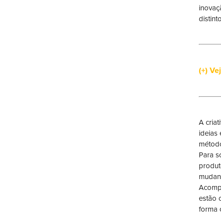
inovaç
distint
(+) Ve
A cria
ideias
método
Para s
produt
mudanç
Acompa
estão 
forma 