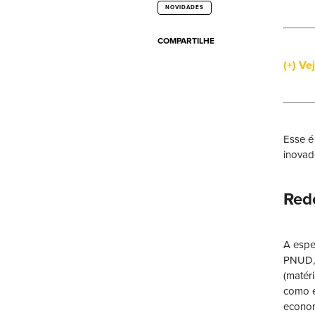
NOVIDADES
COMPARTILHE
(+) Ve
Esse é
inovad
Red
A espe
PNUD, 
(matér
como e
economi