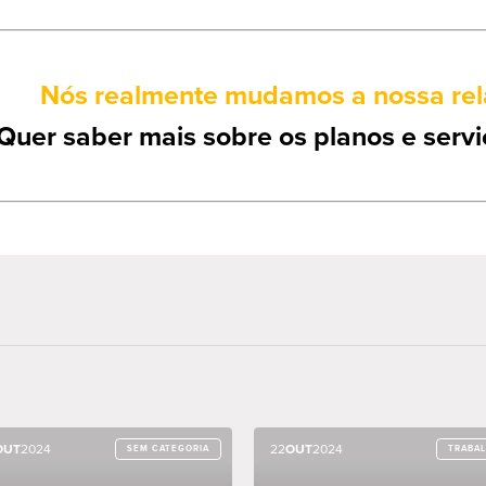
Nós realmente mudamos a nossa rel
Quer saber mais sobre os planos e servi
OUT
OUT
2024
2024
22
22
OUT
OUT
2024
2024
SEM CATEGORIA
SEM CATEGORIA
TRABA
TRABA