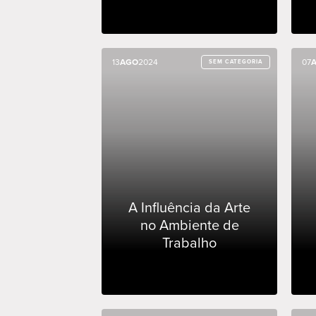
13
13
AGO
AGO
2024
2024
07
07
SEM CATEGORIA
SEM CATEGORIA
A Influência da Arte
no Ambiente de
Trabalho