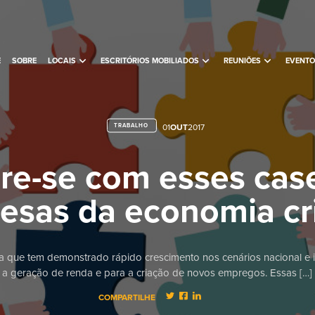
expand_more
expand_more
expand_more
E
SOBRE
LOCAIS
ESCRITÓRIOS MOBILIADOS
REUNIÕES
EVENTO
TRABALHO
01
OUT
2017
ire-se com esses cas
esas da economia cri
a que tem demonstrado rápido crescimento nos cenários nacional e in
a geração de renda e para a criação de novos empregos. Essas […]
COMPARTILHE