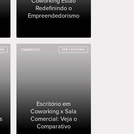
Coworking Estão
Redefinindo o
Empreendedorismo
13
13
AGO
AGO
2024
2024
LHO
LHO
SEM CATEGORIA
SEM CATEGORIA
Escritório em
Coworking x Sala
s
Comercial: Veja o
Comparativo