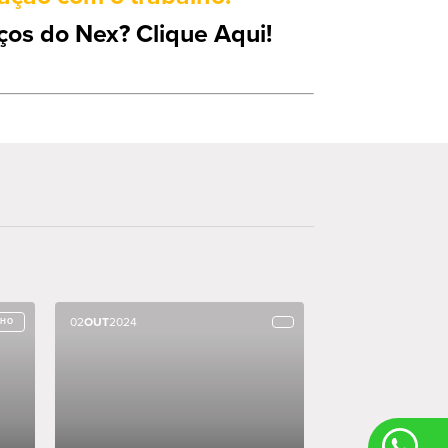
ços do Nex? Clique Aqui!
02
02
OUT
OUT
2024
2024
LHO
LHO