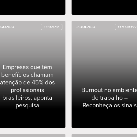
AGO
AGO
2024
2024
29
29
JUL
JUL
2024
2024
TRABALHO
TRABALHO
SEM CATEGO
SEM CATEGO
Empresas que têm
benefícios chamam
atenção de 45% dos
profissionais
Burnout no ambient
brasileiros, aponta
de trabalho –
pesquisa
Reconheça os sinais