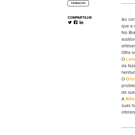
TRABALHO
COMPARTILHE
Ao con
que a 
No Bras
audiov
artesan
Olha s
O
Lara
da faz
nenhum
O
Din
proble
da sua
A
Blii
suas h
oferec