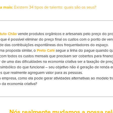
ja mais:
Existem 34 tipos de talento: quais são os seus?
ituto Chão
vende produtos orgânicos e artesanais pelo preço do pro
 que é possível eliminar do preço final os custos com o ponto de ven
e das contribuições espontâneas dos frequentadores do espaço.
a proposta similar, o
Preto Café
segue a linha do pague quando q
com todos os custos mensais que precisam ser cobertos para financ
 de uma das dificuldades na economia criativa ser a taxação de preç
 simbólico do que funcional – seu objetivo não é geração de renda e
os que realmente agreguem valor para as pessoas.
a empresa, como ela pode gerar atividades alternativas ao modelo tradi
o da economia criativa?
Nós realmente mudamos a nossa rel