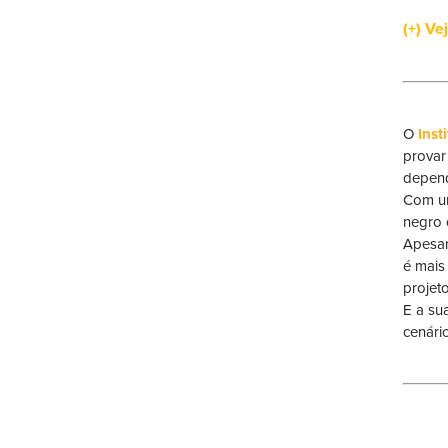
(+) Ve
O
Inst
provar
depend
Com um
negro 
Apesar
é mais
projet
E a su
cenári