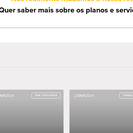
Quer saber mais sobre os planos e servi
OUT
OUT
2024
2024
22
22
OUT
OUT
2024
2024
SEM CATEGORIA
SEM CATEGORIA
TRABA
TRABA