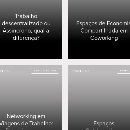
Trabalho
descentralizado ou
Espaços de Economi
Assíncrono, qual a
Compartilhada em
diferença?
Coworking
ET
ET
2024
2024
16
16
SET
SET
2024
2024
SEM CATEGORIA
SEM CATEGORIA
TRABA
TRABA
Networking em
Viagens de Trabalho:
Espaços