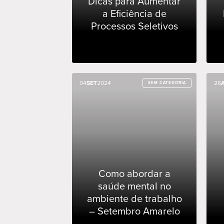
Dicas para Aumentar
a Eficiência de
Processos Seletivos
04
04
SET
SET
2024
2024
26
26
SEM CATEGORIA
SEM CATEGORIA
Como abordar a
saúde mental no
ambiente de trabalho
– Setembro Amarelo