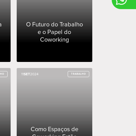
a
O Futuro do Trabalho
e o Papel do
Coworking
11
11
SET
SET
2024
2024
LHO
LHO
TRABALHO
TRABALHO
Como Espaços de