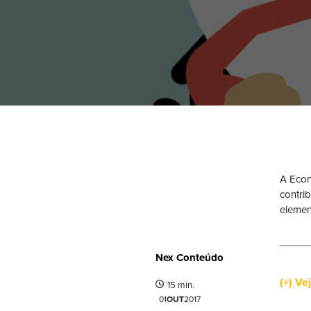
A Econ
contri
elemen
Nex Conteúdo
(+) Ve
15 min.
01
OUT
2017