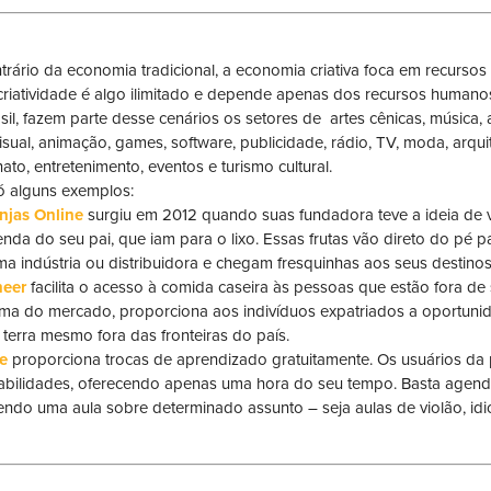
trário da economia tradicional, a economia criativa foca em recurso
criatividade é algo ilimitado e depende apenas dos recursos humano
il, fazem parte desse cenários os setores de artes cênicas, música, art
isual, animação, games, software, publicidade, rádio, TV, moda, arquit
ato, entretenimento, eventos e turismo cultural.
ó alguns exemplos:
njas Online
surgiu em 2012 quando suas fundadora teve a ideia de v
enda do seu pai, que iam para o lixo. Essas frutas vão direto do pé
a indústria ou distribuidora e chegam fresquinhas aos seus destinos
neer
facilita o acesso à comida caseira às pessoas que estão fora de s
ma do mercado, proporciona aos indivíduos expatriados a oportuni
 terra mesmo fora das fronteiras do país.
ve
proporciona trocas de aprendizado gratuitamente. Os usuários da
abilidades, oferecendo apenas uma hora do seu tempo. Basta agen
endo uma aula sobre determinado assunto – seja aulas de violão, idio