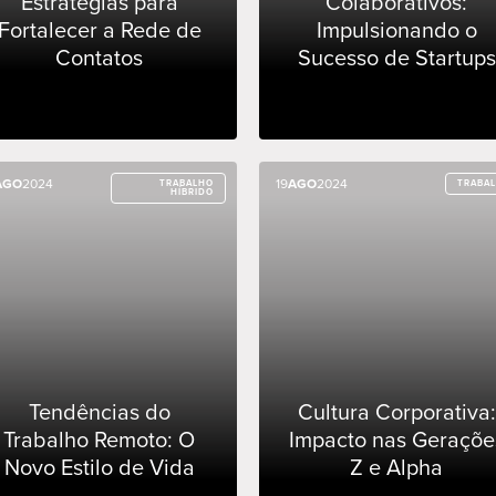
Estratégias para
Colaborativos:
Fortalecer a Rede de
Impulsionando o
Contatos
Sucesso de Startups
AGO
AGO
2024
2024
19
19
AGO
AGO
2024
2024
TRABALHO
TRABALHO
TRABA
TRABA
HÍBRIDO
HÍBRIDO
Tendências do
Cultura Corporativa:
Trabalho Remoto: O
Impacto nas Geraçõe
Novo Estilo de Vida
Z e Alpha