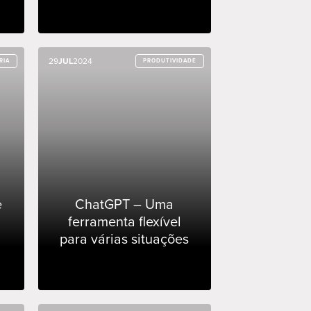
29
29
JUL
JUL
2024
2024
RIA
RIA
PRODUTIVIDADE
PRODUTIVIDADE
e
ChatGPT – Uma
ferramenta flexível
para várias situações