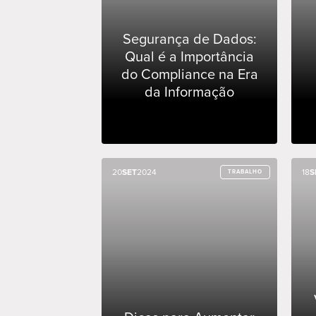
Segurança de Dados:
Qual é a Importância
do Compliance na Era
da Informação
20
20
SET
SET
2024
2024
18
18
S
S
TRABALHO
TRABALHO