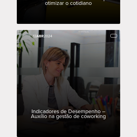
otimizar o cotidiano
12
12
ABR
ABR
2024
2024
Indicadores de Desempenho –
Auxílio na gestão de coworking