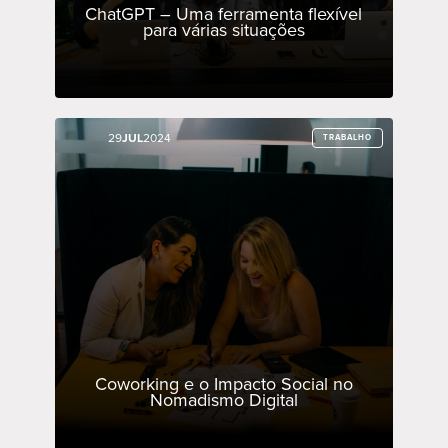
ChatGPT – Uma ferramenta flexível
para várias situações
29
29
JUL
JUL
2024
2024
TRABALHO
TRABALHO
Coworking e o Impacto Social no
Nomadismo Digital