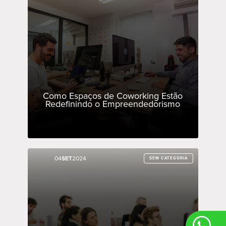
Como Espaços de Coworking Estão
Redefinindo o Empreendedorismo
04
04
SET
SET
2024
2024
SEM CATEGORIA
SEM CATEGORIA