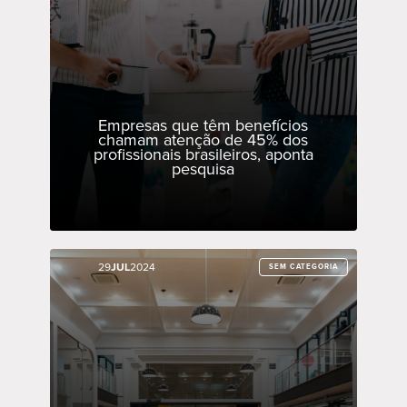
Empresas que têm benefícios
chamam atenção de 45% dos
profissionais brasileiros, aponta
pesquisa
29
29
JUL
JUL
2024
2024
SEM CATEGORIA
SEM CATEGORIA