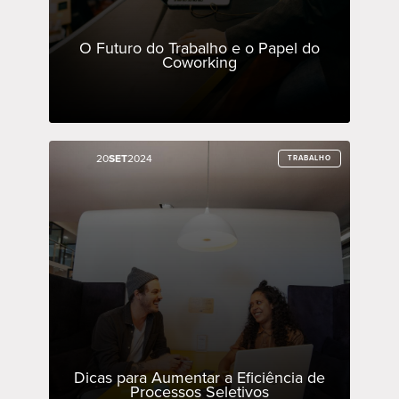
O Futuro do Trabalho e o Papel do
Coworking
20
20
SET
SET
2024
2024
TRABALHO
TRABALHO
Dicas para Aumentar a Eficiência de
Processos Seletivos