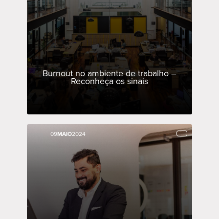
Burnout no ambiente de trabalho –
Reconheça os sinais
09
09
MAIO
MAIO
2024
2024