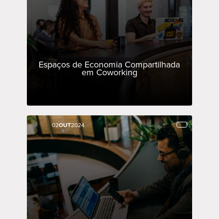
Espaços de Economia Compartilhada
em Coworking
02
02
OUT
OUT
2024
2024