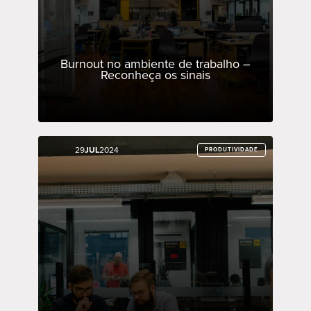
Burnout no ambiente de trabalho –
Reconheça os sinais
29
29
JUL
JUL
2024
2024
PRODUTIVIDADE
PRODUTIVIDADE