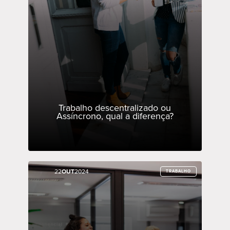
Trabalho descentralizado ou
Assíncrono, qual a diferença?
22
22
OUT
OUT
2024
2024
TRABALHO
TRABALHO