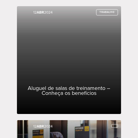
12
12
ABR
ABR
2024
2024
TRABALHO
TRABALHO
Aluguel de salas de treinamento –
Conheça os benefícios
12
12
ABR
ABR
2024
2024