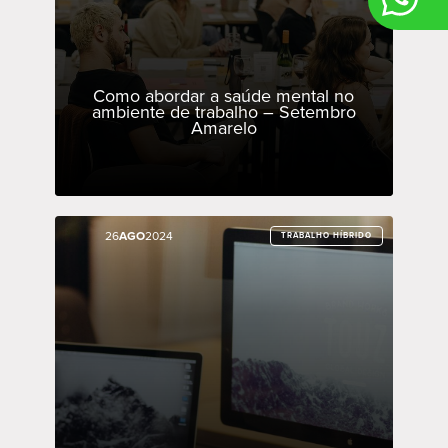
Como abordar a saúde mental no
ambiente de trabalho – Setembro
Amarelo
26
26
AGO
AGO
2024
2024
TRABALHO HÍBRIDO
TRABALHO HÍBRIDO