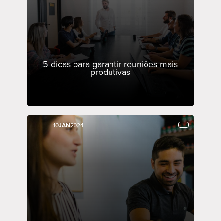
5 dicas para garantir reuniões mais
produtivas
10
10
JAN
JAN
2024
2024