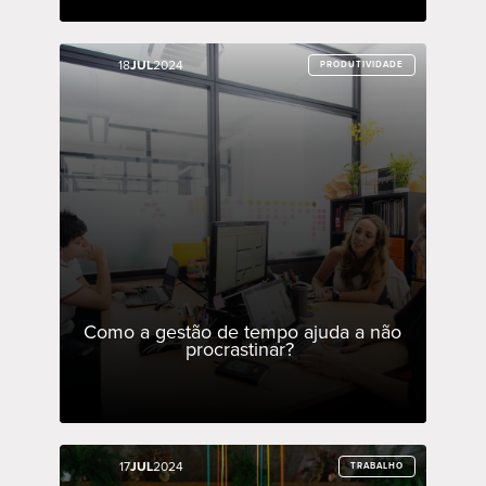
18
18
JUL
JUL
2024
2024
PRODUTIVIDADE
PRODUTIVIDADE
Como a gestão de tempo ajuda a não
procrastinar?
17
17
JUL
JUL
2024
2024
TRABALHO
TRABALHO