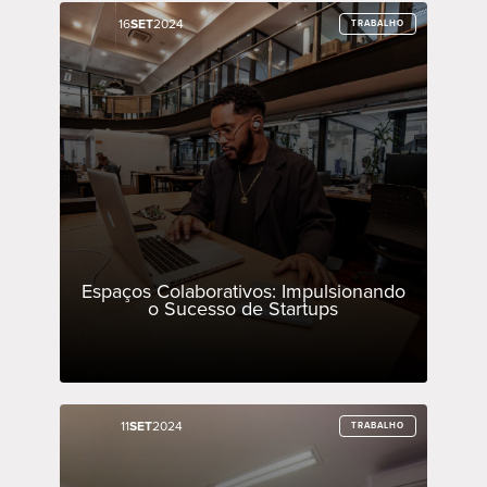
16
16
SET
SET
2024
2024
TRABALHO
TRABALHO
Espaços Colaborativos: Impulsionando
o Sucesso de Startups
11
11
SET
SET
2024
2024
TRABALHO
TRABALHO