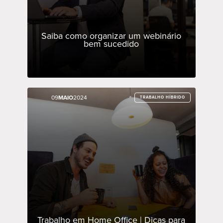
Saiba como organizar um webinário
bem sucedido
09
09
MAIO
MAIO
2024
2024
TRABALHO HÍBRIDO
TRABALHO HÍBRIDO
Trabalho em Home Office | Dicas para