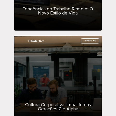
Tendências do Trabalho Remoto: O
Novo Estilo de Vida
19
19
AGO
AGO
2024
2024
TRABALHO
TRABALHO
Cultura Corporativa: Impacto nas
Gerações Z e Alpha