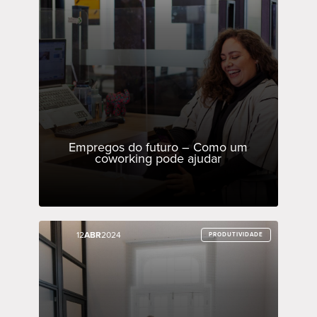
Empregos do futuro – Como um
coworking pode ajudar
12
12
ABR
ABR
2024
2024
PRODUTIVIDADE
PRODUTIVIDADE