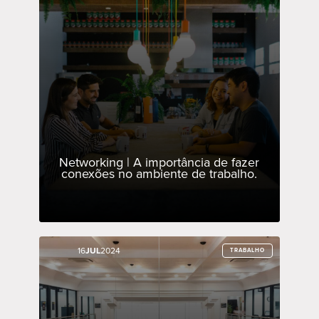
Networking | A importância de fazer
conexões no ambiente de trabalho.
16
16
JUL
JUL
2024
2024
TRABALHO
TRABALHO