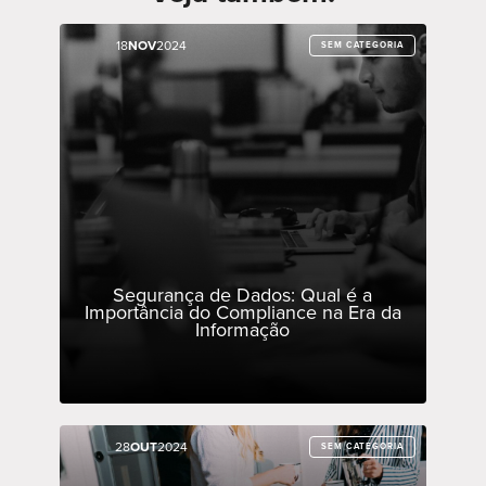
18
18
NOV
NOV
2024
2024
SEM CATEGORIA
SEM CATEGORIA
Segurança de Dados: Qual é a
Importância do Compliance na Era da
Informação
28
28
OUT
OUT
2024
2024
SEM CATEGORIA
SEM CATEGORIA