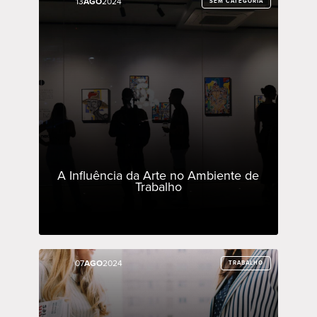
13
13
AGO
AGO
2024
2024
SEM CATEGORIA
SEM CATEGORIA
A Influência da Arte no Ambiente de
Trabalho
07
07
AGO
AGO
2024
2024
TRABALHO
TRABALHO