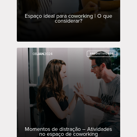
Espaço ideal para coworking | O que
considerar?
08
08
JAN
JAN
2024
2024
PRODUTIVIDADE
PRODUTIVIDADE
Momentos de distração – Atividades
no espaço de coworking