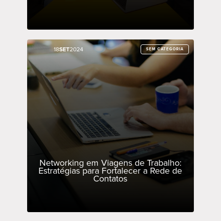
18
18
SET
SET
2024
2024
SEM CATEGORIA
SEM CATEGORIA
Networking em Viagens de Trabalho:
Estratégias para Fortalecer a Rede de
Contatos