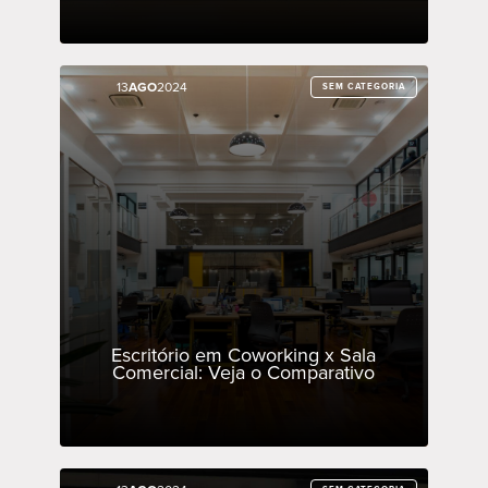
13
13
AGO
AGO
2024
2024
SEM CATEGORIA
SEM CATEGORIA
Escritório em Coworking x Sala
Comercial: Veja o Comparativo