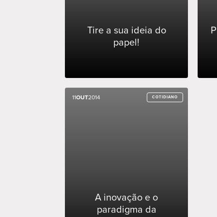
Tire a sua ideia do
P
papel!
11
11
OUT
OUT
2014
2014
COTIDIANO
COTIDIANO
A inovação e o
paradigma da