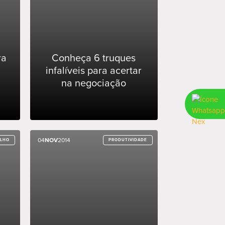
ra
Conheça 6 truques
infalíveis para acertar
na negociação
04
04
NOV
NOV
2014
2014
ALHO
ALHO
PRODUTIVIDADE
PRODUTIVIDADE