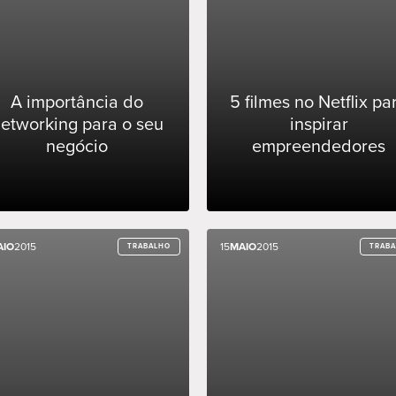
A importância do
5 filmes no Netflix pa
etworking para o seu
inspirar
negócio
empreendedores
AIO
AIO
2015
2015
15
15
MAIO
MAIO
2015
2015
TRABALHO
TRABALHO
TRAB
TRAB