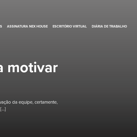
S
ASSINATURA NEX HOUSE
ESCRITÓRIO VIRTUAL
DIÁRIA DE TRABALHO
a motivar
vação da equipe, certamente,
[…]