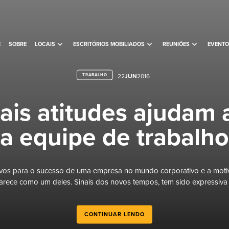
expand_more
expand_more
expand_more
E
SOBRE
LOCAIS
ESCRITÓRIOS MOBILIADOS
REUNIÕES
EVENTO
TRABALHO
22
JUN
2016
ais atitudes ajudam 
a equipe de trabalho
sivos para o sucesso de uma empresa no mundo corporativo e a moti
arece como um deles. Sinais dos novos tempos, tem sido expressiva 
CONTINUAR LENDO