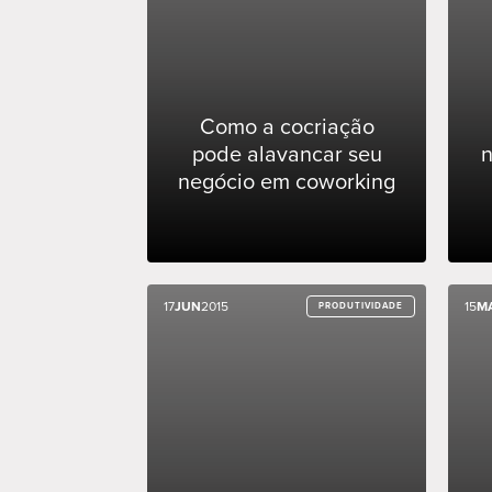
Como a cocriação
pode alavancar seu
n
negócio em coworking
17
17
JUN
JUN
2015
2015
15
15
M
M
PRODUTIVIDADE
PRODUTIVIDADE