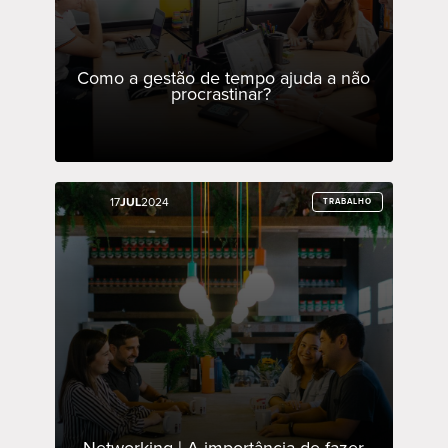
Como a gestão de tempo ajuda a não
procrastinar?
17
17
JUL
JUL
2024
2024
TRABALHO
TRABALHO