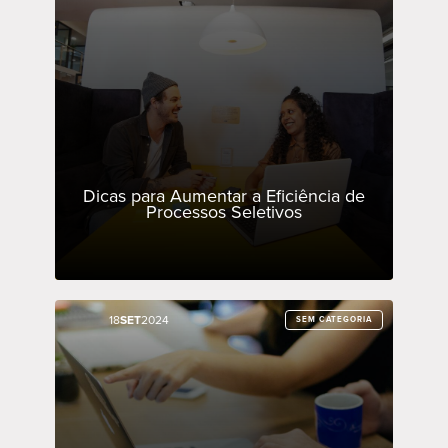
Dicas para Aumentar a Eficiência de
Processos Seletivos
18
18
SET
SET
2024
2024
SEM CATEGORIA
SEM CATEGORIA