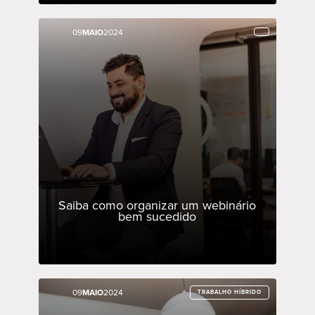
09
09
MAIO
MAIO
2024
2024
Saiba como organizar um webinário
bem sucedido
09
09
MAIO
MAIO
2024
2024
TRABALHO HÍBRIDO
TRABALHO HÍBRIDO