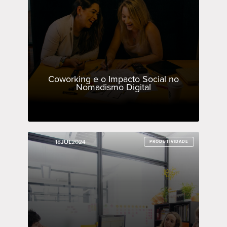
Coworking e o Impacto Social no
Nomadismo Digital
18
18
JUL
JUL
2024
2024
PRODUTIVIDADE
PRODUTIVIDADE