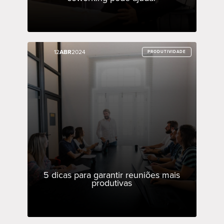
12
12
ABR
ABR
2024
2024
PRODUTIVIDADE
PRODUTIVIDADE
5 dicas para garantir reuniões mais
produtivas