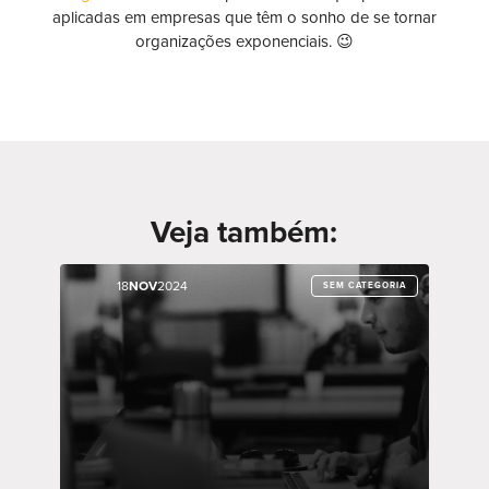
aplicadas em empresas que têm o sonho de se tornar
organizações exponenciais. 😉
Veja também:
18
18
NOV
NOV
2024
2024
SEM CATEGORIA
SEM CATEGORIA