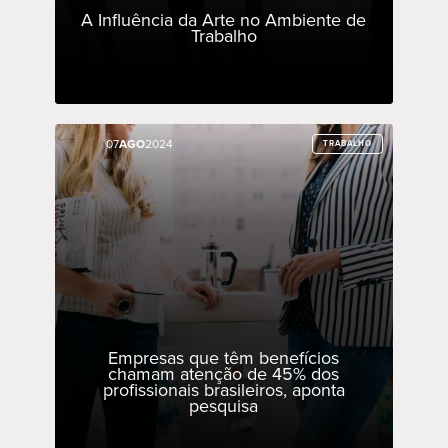
A Influência da Arte no Ambiente de
Trabalho
07
07
AGO
AGO
2024
2024
TRABALHO
TRABALHO
Empresas que têm benefícios
chamam atenção de 45% dos
profissionais brasileiros, aponta
pesquisa