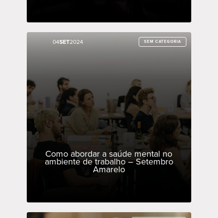
04
04
SET
SET
2024
2024
SEM CATEGORIA
SEM CATEGORIA
Como abordar a saúde mental no
ambiente de trabalho – Setembro
Amarelo