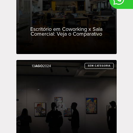
Escritório em Coworking x Sala
Comercial: Veja o Comparativo
13
13
AGO
AGO
2024
2024
SEM CATEGORIA
SEM CATEGORIA