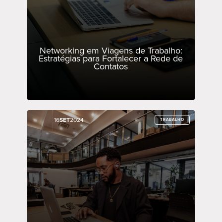
Networking em Viagens de Trabalho:
Estratégias para Fortalecer a Rede de
Contatos
16
16
SET
SET
2024
2024
TRABALHO
TRABALHO