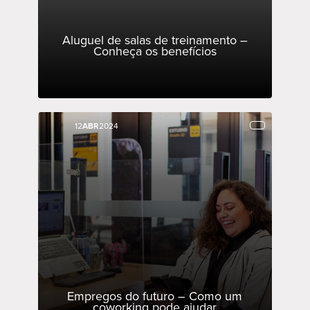
Aluguel de salas de treinamento –
Conheça os benefícios
12
12
ABR
ABR
2024
2024
Empregos do futuro – Como um
coworking pode ajudar