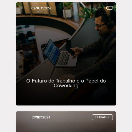
02
02
OUT
OUT
2024
2024
O Futuro do Trabalho e o Papel do
Coworking
20
20
SET
SET
2024
2024
TRABALHO
TRABALHO