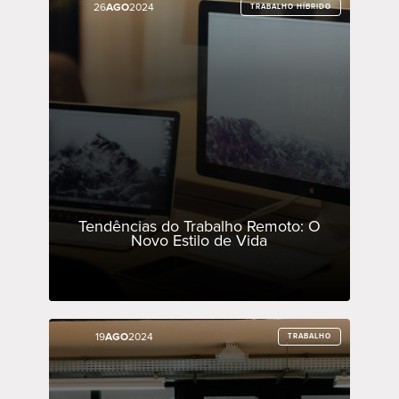
26
26
AGO
AGO
2024
2024
TRABALHO HÍBRIDO
TRABALHO HÍBRIDO
Tendências do Trabalho Remoto: O
Novo Estilo de Vida
19
19
AGO
AGO
2024
2024
TRABALHO
TRABALHO