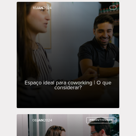
10
10
JAN
JAN
2024
2024
Espaço ideal para coworking | O que
considerar?
08
08
JAN
JAN
2024
2024
PRODUTIVIDADE
PRODUTIVIDADE