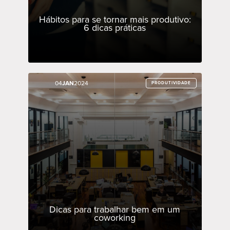
Hábitos para se tornar mais produtivo:
6 dicas práticas
04
04
JAN
JAN
2024
2024
PRODUTIVIDADE
PRODUTIVIDADE
Dicas para trabalhar bem em um
coworking