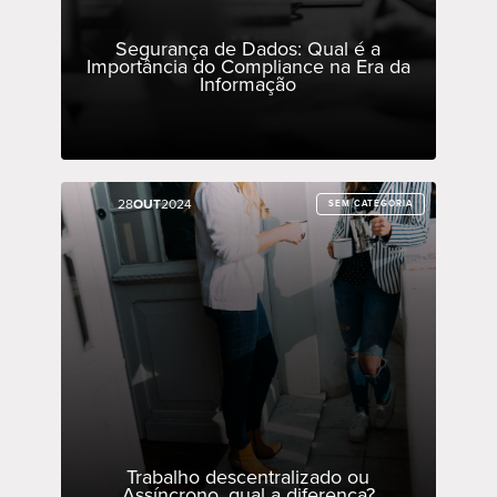
Segurança de Dados: Qual é a
Importância do Compliance na Era da
Informação
28
28
OUT
OUT
2024
2024
SEM CATEGORIA
SEM CATEGORIA
Trabalho descentralizado ou
Assíncrono, qual a diferença?