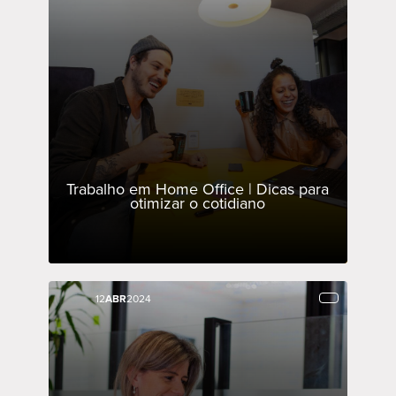
Trabalho em Home Office | Dicas para
otimizar o cotidiano
12
12
ABR
ABR
2024
2024