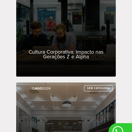
Cultura Corporativa: Impacto nas
Gerações Z e Alpha
13
13
AGO
AGO
2024
2024
SEM CATEGORIA
SEM CATEGORIA