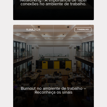
Networking | A importância de fazer
conexões no ambiente de trabalho.
16
16
JUL
JUL
2024
2024
TRABALHO
TRABALHO
Burnout no ambiente de trabalho –
Reconheça os sinais