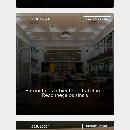
29
29
JUL
JUL
2024
2024
SEM CATEGORIA
SEM CATEGORIA
Burnout no ambiente de trabalho –
Reconheça os sinais
29
29
JUL
JUL
2024
2024
PRODUTIVIDADE
PRODUTIVIDADE