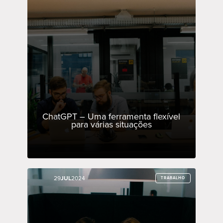
ChatGPT – Uma ferramenta flexível
para várias situações
29
29
JUL
JUL
2024
2024
TRABALHO
TRABALHO