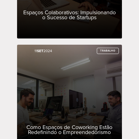
Espaços Colaborativos: Impulsionando
o Sucesso de Startups
11
11
SET
SET
2024
2024
TRABALHO
TRABALHO
Como Espaços de Coworking Estão
Redefinindo o Empreendedorismo