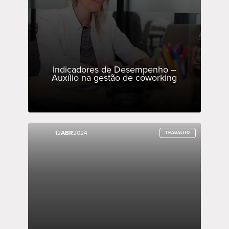
Indicadores de Desempenho –
Auxílio na gestão de coworking
12
12
ABR
ABR
2024
2024
TRABALHO
TRABALHO