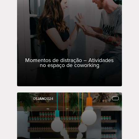
Momentos de distração – Atividades
no espaço de coworking
05
05
JAN
JAN
2024
2024