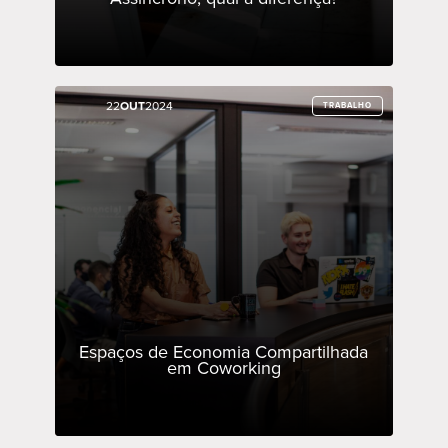
22
22
OUT
OUT
2024
2024
TRABALHO
TRABALHO
Espaços de Economia Compartilhada
em Coworking