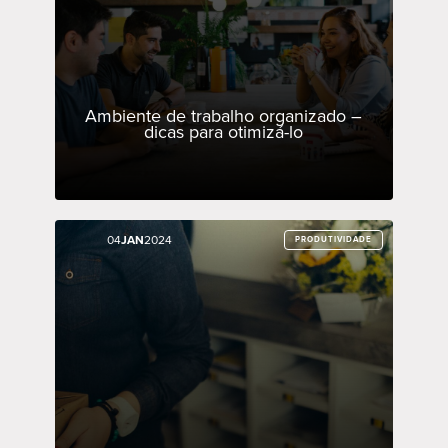
Ambiente de trabalho organizado –
dicas para otimizá-lo
04
04
JAN
JAN
2024
2024
PRODUTIVIDADE
PRODUTIVIDADE